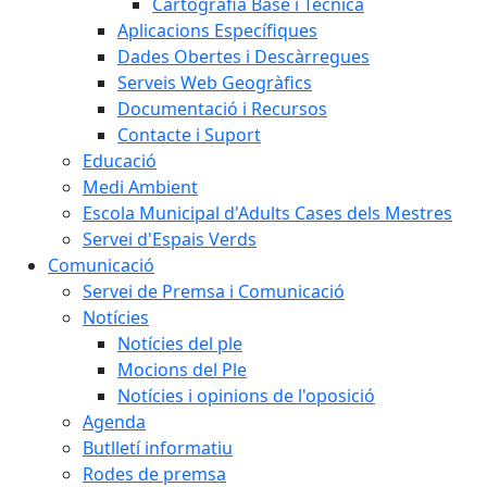
Cartografia Base i Tècnica
Aplicacions Específiques
Dades Obertes i Descàrregues
Serveis Web Geogràfics
Documentació i Recursos
Contacte i Suport
Educació
Medi Ambient
Escola Municipal d'Adults Cases dels Mestres
Servei d'Espais Verds
Comunicació
Servei de Premsa i Comunicació
Notícies
Notícies del ple
Mocions del Ple
Notícies i opinions de l'oposició
Agenda
Butlletí informatiu
Rodes de premsa