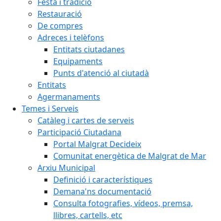
Festa i tradició
Restauració
De compres
Adreces i telèfons
Entitats ciutadanes
Equipaments
Punts d'atenció al ciutadà
Entitats
Agermanaments
Temes i Serveis
Catàleg i cartes de serveis
Participació Ciutadana
Portal Malgrat Decideix
Comunitat energètica de Malgrat de Mar
Arxiu Municipal
Definició i característiques
Demana'ns documentació
Consulta fotografies, vídeos, premsa,
llibres, cartells, etc