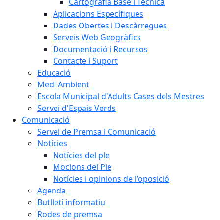
Cartografia Base i Tècnica
Aplicacions Específiques
Dades Obertes i Descàrregues
Serveis Web Geogràfics
Documentació i Recursos
Contacte i Suport
Educació
Medi Ambient
Escola Municipal d'Adults Cases dels Mestres
Servei d'Espais Verds
Comunicació
Servei de Premsa i Comunicació
Notícies
Notícies del ple
Mocions del Ple
Notícies i opinions de l'oposició
Agenda
Butlletí informatiu
Rodes de premsa