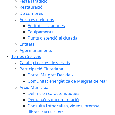
Festa i tradició
Restauració
De compres
Adreces i telèfons
Entitats ciutadanes
Equipaments
Punts d'atenció al ciutadà
Entitats
Agermanaments
Temes i Serveis
Catàleg i cartes de serveis
Participació Ciutadana
Portal Malgrat Decideix
Comunitat energètica de Malgrat de Mar
Arxiu Municipal
Definició i característiques
Demana'ns documentació
Consulta fotografies, vídeos, premsa,
llibres, cartells, etc