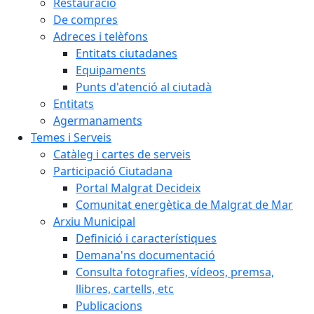
Restauració
De compres
Adreces i telèfons
Entitats ciutadanes
Equipaments
Punts d'atenció al ciutadà
Entitats
Agermanaments
Temes i Serveis
Catàleg i cartes de serveis
Participació Ciutadana
Portal Malgrat Decideix
Comunitat energètica de Malgrat de Mar
Arxiu Municipal
Definició i característiques
Demana'ns documentació
Consulta fotografies, vídeos, premsa,
llibres, cartells, etc
Publicacions