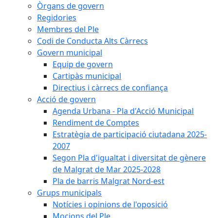
Òrgans de govern
Regidories
Membres del Ple
Codi de Conducta Alts Càrrecs
Govern municipal
Equip de govern
Cartipàs municipal
Directius i càrrecs de confiança
Acció de govern
Agenda Urbana - Pla d'Acció Municipal
Rendiment de Comptes
Estratègia de participació ciutadana 2025-
2007
Segon Pla d'igualtat i diversitat de gènere
de Malgrat de Mar 2025-2028
Pla de barris Malgrat Nord-est
Grups municipals
Notícies i opinions de l'oposició
Mocions del Ple