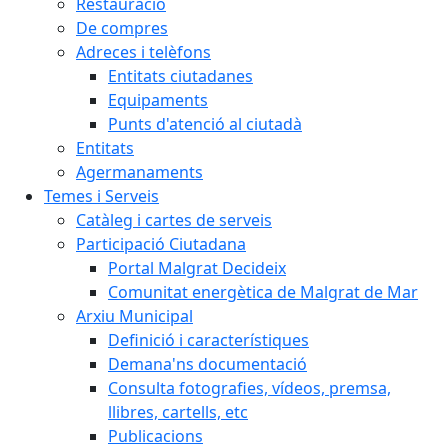
Restauració
De compres
Adreces i telèfons
Entitats ciutadanes
Equipaments
Punts d'atenció al ciutadà
Entitats
Agermanaments
Temes i Serveis
Catàleg i cartes de serveis
Participació Ciutadana
Portal Malgrat Decideix
Comunitat energètica de Malgrat de Mar
Arxiu Municipal
Definició i característiques
Demana'ns documentació
Consulta fotografies, vídeos, premsa,
llibres, cartells, etc
Publicacions