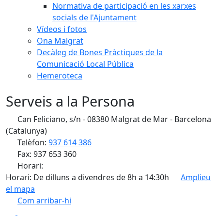
Normativa de participació en les xarxes
socials de l'Ajuntament
Vídeos i fotos
Ona Malgrat
Decàleg de Bones Pràctiques de la
Comunicació Local Pública
Hemeroteca
Serveis a la Persona
Can Feliciano, s/n - 08380 Malgrat de Mar - Barcelona
(Catalunya)
Telèfon:
937 614 386
Fax: 937 653 360
Horari:
Horari: De dilluns a divendres de 8h a 14:30h
Amplieu
el mapa
Com arribar-hi
Leaflet
| ©
OpenStreetMap
contributors
Facebook
X