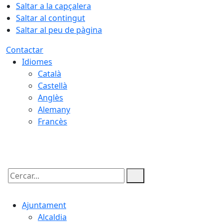
Saltar a la capçalera
Saltar al contingut
Saltar al peu de pàgina
Contactar
Idiomes
Català
Castellà
Anglès
Alemany
Francès
07.08.2026 | 03:23
Cercar:
Ajuntament
Alcaldia