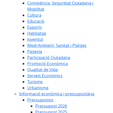
Convivència, Seguretat Ciutadana i
Mobilitat
Cultura
Educació
Esports
Habitatge
Joventut
Medi Ambient, Sanitat i Platges
Pagesia
Participació Ciutadana
Promoció Econòmica
Qualitat de Vida
Serveis Econòmics
Turisme
Urbanisme
Informació econòmica i pressupostària
Pressupostos
Pressupost 2026
Pressupost 2025