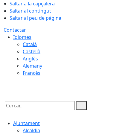
Saltar a la capçalera
Saltar al contingut
Saltar al peu de pàgina
Contactar
Idiomes
Català
Castellà
Anglès
Alemany
Francès
10.08.2026 | 03:06
Cercar:
Ajuntament
Alcaldia