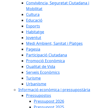
Convivència, Seguretat Ciutadana i
Mobilitat
Cultura
Educació
Esports
Habitatge
Joventut
Medi Ambient, Sanitat i Platges
Pagesia
Participació Ciutadana
Promoció Econòmica
Qualitat de Vida
Serveis Econòmics
Turisme
Urbanisme
Informació econòmica i pressupostària
Pressupostos
Pressupost 2026
Pressupost 2025