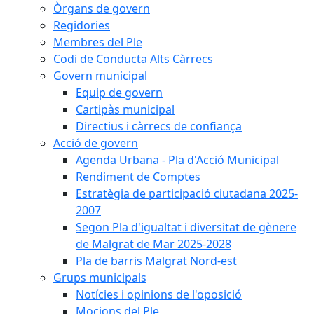
Òrgans de govern
Regidories
Membres del Ple
Codi de Conducta Alts Càrrecs
Govern municipal
Equip de govern
Cartipàs municipal
Directius i càrrecs de confiança
Acció de govern
Agenda Urbana - Pla d'Acció Municipal
Rendiment de Comptes
Estratègia de participació ciutadana 2025-
2007
Segon Pla d'igualtat i diversitat de gènere
de Malgrat de Mar 2025-2028
Pla de barris Malgrat Nord-est
Grups municipals
Notícies i opinions de l'oposició
Mocions del Ple