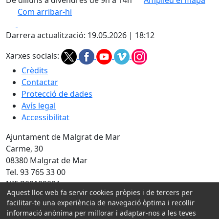
De dilluns a divendres de 9h a 14h
Amplieu el mapa
Com arribar-hi
Leaflet
| ©
OpenStreetMap
contributors
Facebook
X
+
Darrera actualització: 19.05.2026 | 18:12
−
Xarxes socials:
Crèdits
Contactar
Protecció de dades
Avís legal
Accessibilitat
Ajuntament de Malgrat de Mar
Carme, 30
08380 Malgrat de Mar
Tel. 93 765 33 00
NIF P0810900A
Aquest lloc web fa servir cookies pròpies i de tercers per
facilitar-te una experiència de navegació òptima i recollir
Amb la col·laboració de:
informació anònima per millorar i adaptar-nos a les teves