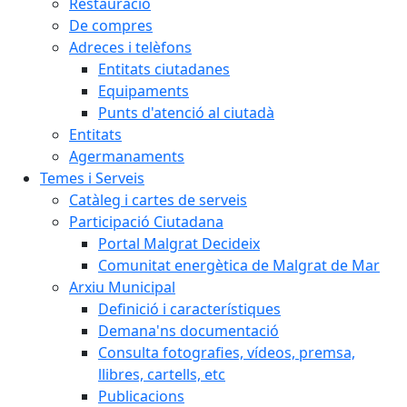
Restauració
De compres
Adreces i telèfons
Entitats ciutadanes
Equipaments
Punts d'atenció al ciutadà
Entitats
Agermanaments
Temes i Serveis
Catàleg i cartes de serveis
Participació Ciutadana
Portal Malgrat Decideix
Comunitat energètica de Malgrat de Mar
Arxiu Municipal
Definició i característiques
Demana'ns documentació
Consulta fotografies, vídeos, premsa,
llibres, cartells, etc
Publicacions