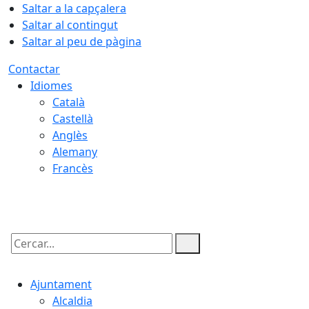
Saltar a la capçalera
Saltar al contingut
Saltar al peu de pàgina
Contactar
Idiomes
Català
Castellà
Anglès
Alemany
Francès
06.08.2026 | 11:44
Cercar:
Ajuntament
Alcaldia