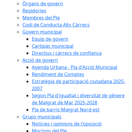
Òrgans de govern
Regidories
Membres del Ple
Codi de Conducta Alts Càrrecs
Govern municipal
Equip de govern
Cartipàs municipal
Directius i càrrecs de confiança
Acció de govern
Agenda Urbana - Pla d'Acció Municipal
Rendiment de Comptes
Estratègia de participació ciutadana 2025-
2007
Segon Pla d'igualtat i diversitat de gènere
de Malgrat de Mar 2025-2028
Pla de barris Malgrat Nord-est
Grups municipals
Notícies i opinions de l'oposició
Mocions del Ple