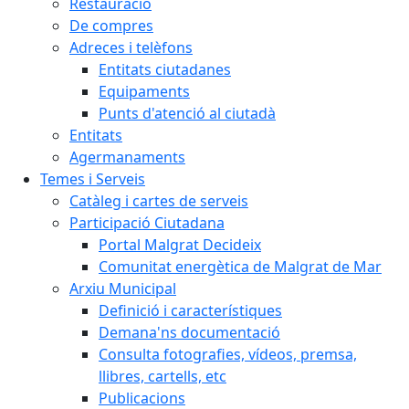
Restauració
De compres
Adreces i telèfons
Entitats ciutadanes
Equipaments
Punts d'atenció al ciutadà
Entitats
Agermanaments
Temes i Serveis
Catàleg i cartes de serveis
Participació Ciutadana
Portal Malgrat Decideix
Comunitat energètica de Malgrat de Mar
Arxiu Municipal
Definició i característiques
Demana'ns documentació
Consulta fotografies, vídeos, premsa,
llibres, cartells, etc
Publicacions