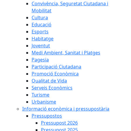
Convivència, Seguretat Ciutadana i
Mobilitat
Cultura
Educació
Esports
Habitatge
Joventut
Medi Ambient, Sanitat i Platges
Pagesia
Participació Ciutadana
Promoció Econòmica
Qualitat de Vida
Serveis Econòmics
Turisme
Urbanisme
Informació econòmica i pressupostària
Pressupostos
Pressupost 2026
Pressupost 2025