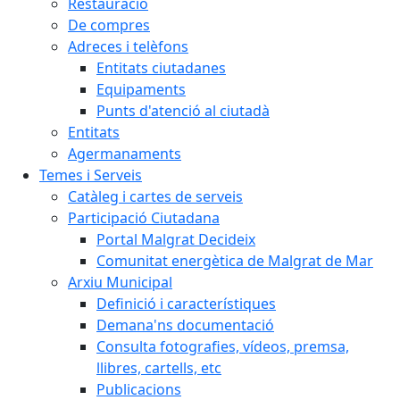
Restauració
De compres
Adreces i telèfons
Entitats ciutadanes
Equipaments
Punts d'atenció al ciutadà
Entitats
Agermanaments
Temes i Serveis
Catàleg i cartes de serveis
Participació Ciutadana
Portal Malgrat Decideix
Comunitat energètica de Malgrat de Mar
Arxiu Municipal
Definició i característiques
Demana'ns documentació
Consulta fotografies, vídeos, premsa,
llibres, cartells, etc
Publicacions