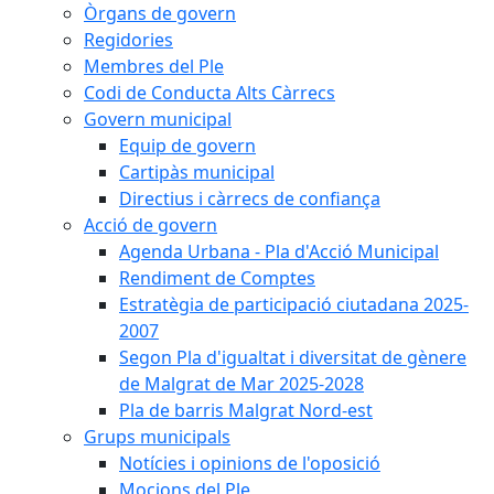
Òrgans de govern
Regidories
Membres del Ple
Codi de Conducta Alts Càrrecs
Govern municipal
Equip de govern
Cartipàs municipal
Directius i càrrecs de confiança
Acció de govern
Agenda Urbana - Pla d'Acció Municipal
Rendiment de Comptes
Estratègia de participació ciutadana 2025-
2007
Segon Pla d'igualtat i diversitat de gènere
de Malgrat de Mar 2025-2028
Pla de barris Malgrat Nord-est
Grups municipals
Notícies i opinions de l'oposició
Mocions del Ple