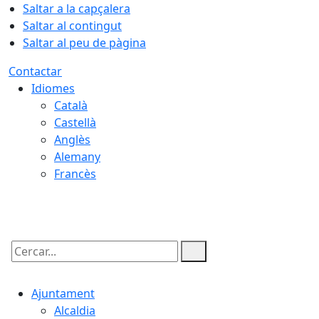
Saltar a la capçalera
Saltar al contingut
Saltar al peu de pàgina
Contactar
Idiomes
Català
Castellà
Anglès
Alemany
Francès
08.08.2026 | 19:59
Cercar:
Ajuntament
Alcaldia