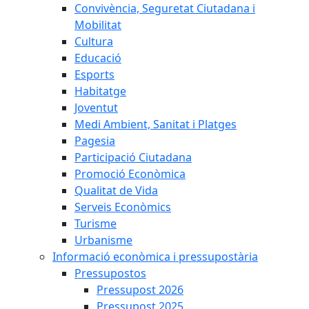
Convivència, Seguretat Ciutadana i
Mobilitat
Cultura
Educació
Esports
Habitatge
Joventut
Medi Ambient, Sanitat i Platges
Pagesia
Participació Ciutadana
Promoció Econòmica
Qualitat de Vida
Serveis Econòmics
Turisme
Urbanisme
Informació econòmica i pressupostària
Pressupostos
Pressupost 2026
Pressupost 2025