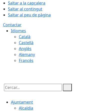
Saltar a la capçalera
Saltar al contingut
Saltar al peu de pàgina
Contactar
Idiomes
Català
Castellà
Anglès
Alemany
Francès
07.08.2026 | 12:10
Cercar:
Ajuntament
Alcaldia