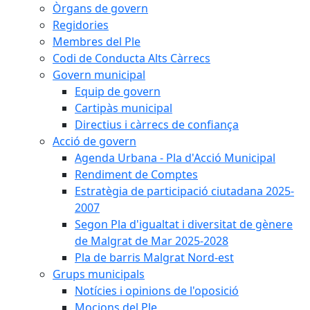
Òrgans de govern
Regidories
Membres del Ple
Codi de Conducta Alts Càrrecs
Govern municipal
Equip de govern
Cartipàs municipal
Directius i càrrecs de confiança
Acció de govern
Agenda Urbana - Pla d'Acció Municipal
Rendiment de Comptes
Estratègia de participació ciutadana 2025-
2007
Segon Pla d'igualtat i diversitat de gènere
de Malgrat de Mar 2025-2028
Pla de barris Malgrat Nord-est
Grups municipals
Notícies i opinions de l'oposició
Mocions del Ple