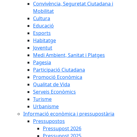
Convivència, Seguretat Ciutadana i
Mobilitat
Cultura
Educació
Esports
Habitatge
Joventut
Medi Ambient, Sanitat i Platges
Pagesia
Participació Ciutadana
Promoció Econòmica
Qualitat de Vida
Serveis Econòmics
Turisme
Urbanisme
Informació econòmica i pressupostària
Pressupostos
Pressupost 2026
Pressupost 2025