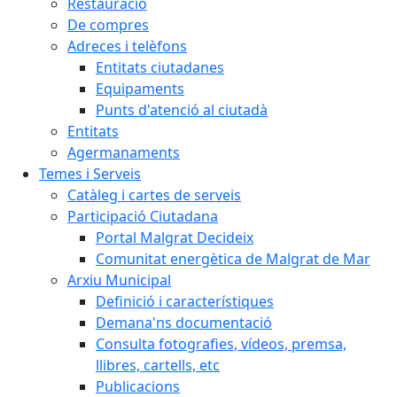
Restauració
De compres
Adreces i telèfons
Entitats ciutadanes
Equipaments
Punts d'atenció al ciutadà
Entitats
Agermanaments
Temes i Serveis
Catàleg i cartes de serveis
Participació Ciutadana
Portal Malgrat Decideix
Comunitat energètica de Malgrat de Mar
Arxiu Municipal
Definició i característiques
Demana'ns documentació
Consulta fotografies, vídeos, premsa,
llibres, cartells, etc
Publicacions