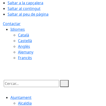
Saltar a la capçalera
Saltar al contingut
Saltar al peu de pàgina
Contactar
Idiomes
Català
Castellà
Anglès
Alemany
Francès
06.08.2026 | 03:50
Cercar:
Ajuntament
Alcaldia