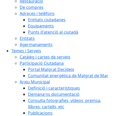
Restauració
De compres
Adreces i telèfons
Entitats ciutadanes
Equipaments
Punts d'atenció al ciutadà
Entitats
Agermanaments
Temes i Serveis
Catàleg i cartes de serveis
Participació Ciutadana
Portal Malgrat Decideix
Comunitat energètica de Malgrat de Mar
Arxiu Municipal
Definició i característiques
Demana'ns documentació
Consulta fotografies, vídeos, premsa,
llibres, cartells, etc
Publicacions