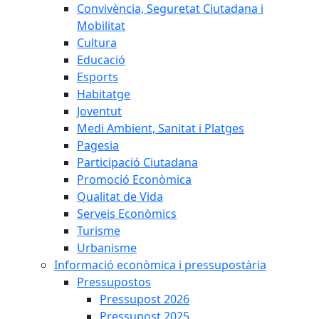
Convivència, Seguretat Ciutadana i
Mobilitat
Cultura
Educació
Esports
Habitatge
Joventut
Medi Ambient, Sanitat i Platges
Pagesia
Participació Ciutadana
Promoció Econòmica
Qualitat de Vida
Serveis Econòmics
Turisme
Urbanisme
Informació econòmica i pressupostària
Pressupostos
Pressupost 2026
Pressupost 2025