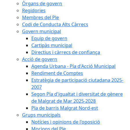
Òrgans de govern
Regidories
Membres del Ple
Codi de Conducta Alts Càrrecs
Govern municipal
Equip de govern
Cartipàs municipal
Directius i càrrecs de confiança
Acció de govern
Agenda Urbana - Pla d'Acció Municipal
Rendiment de Comptes
Estratègia de participació ciutadana 2025-
2007
Segon Pla d'igualtat i diversitat de gènere
de Malgrat de Mar 2025-2028
Pla de barris Malgrat Nord-est
Grups municipals
Notícies i opinions de l'oposició
Mocions del Ple