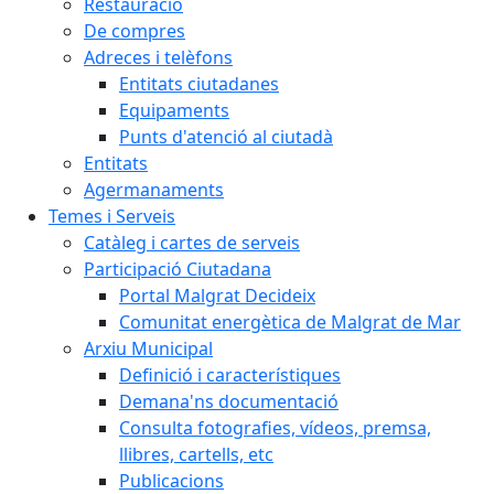
Restauració
De compres
Adreces i telèfons
Entitats ciutadanes
Equipaments
Punts d'atenció al ciutadà
Entitats
Agermanaments
Temes i Serveis
Catàleg i cartes de serveis
Participació Ciutadana
Portal Malgrat Decideix
Comunitat energètica de Malgrat de Mar
Arxiu Municipal
Definició i característiques
Demana'ns documentació
Consulta fotografies, vídeos, premsa,
llibres, cartells, etc
Publicacions