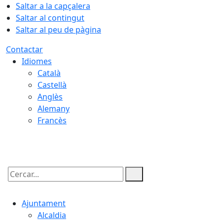
Saltar a la capçalera
Saltar al contingut
Saltar al peu de pàgina
Contactar
Idiomes
Català
Castellà
Anglès
Alemany
Francès
06.08.2026 | 18:40
Cercar:
Ajuntament
Alcaldia