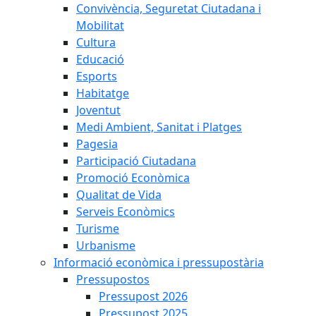
Convivència, Seguretat Ciutadana i
Mobilitat
Cultura
Educació
Esports
Habitatge
Joventut
Medi Ambient, Sanitat i Platges
Pagesia
Participació Ciutadana
Promoció Econòmica
Qualitat de Vida
Serveis Econòmics
Turisme
Urbanisme
Informació econòmica i pressupostària
Pressupostos
Pressupost 2026
Pressupost 2025