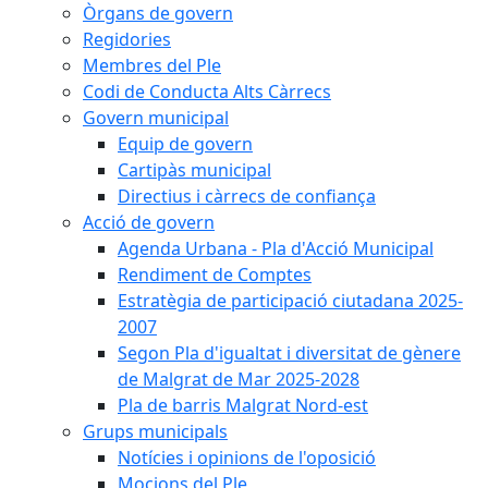
Òrgans de govern
Regidories
Membres del Ple
Codi de Conducta Alts Càrrecs
Govern municipal
Equip de govern
Cartipàs municipal
Directius i càrrecs de confiança
Acció de govern
Agenda Urbana - Pla d'Acció Municipal
Rendiment de Comptes
Estratègia de participació ciutadana 2025-
2007
Segon Pla d'igualtat i diversitat de gènere
de Malgrat de Mar 2025-2028
Pla de barris Malgrat Nord-est
Grups municipals
Notícies i opinions de l'oposició
Mocions del Ple