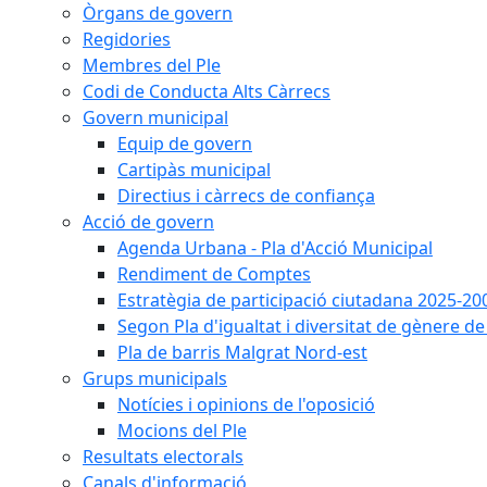
Òrgans de govern
Regidories
Membres del Ple
Codi de Conducta Alts Càrrecs
Govern municipal
Equip de govern
Cartipàs municipal
Directius i càrrecs de confiança
Acció de govern
Agenda Urbana - Pla d'Acció Municipal
Rendiment de Comptes
Estratègia de participació ciutadana 2025-20
Segon Pla d'igualtat i diversitat de gènere 
Pla de barris Malgrat Nord-est
Grups municipals
Notícies i opinions de l'oposició
Mocions del Ple
Resultats electorals
Canals d'informació