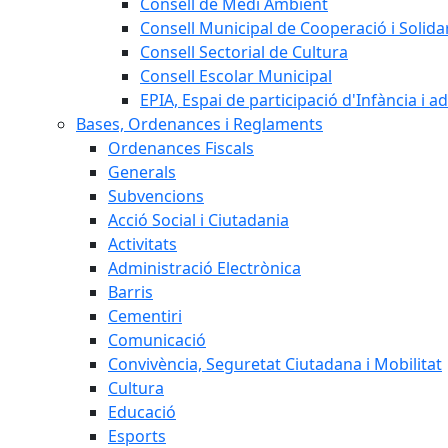
Consell de Medi Ambient
Consell Municipal de Cooperació i Solidar
Consell Sectorial de Cultura
Consell Escolar Municipal
EPIA, Espai de participació d'Infància i a
Bases, Ordenances i Reglaments
Ordenances Fiscals
Generals
Subvencions
Acció Social i Ciutadania
Activitats
Administració Electrònica
Barris
Cementiri
Comunicació
Convivència, Seguretat Ciutadana i Mobilitat
Cultura
Educació
Esports