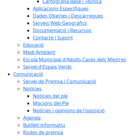
Cartografia Base i Tècnica
Aplicacions Específiques
Dades Obertes i Descàrregues
Serveis Web Geogràfics
Documentació i Recursos
Contacte i Suport
Educació
Medi Ambient
Escola Municipal d'Adults Cases dels Mestres
Servei d'Espais Verds
Comunicació
Servei de Premsa i Comunicació
Notícies
Notícies del ple
Mocions del Ple
Notícies i opinions de l'oposició
Agenda
Butlletí informatiu
Rodes de premsa