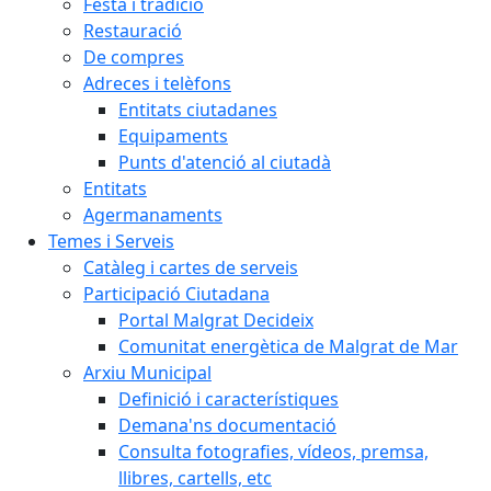
Festa i tradició
Restauració
De compres
Adreces i telèfons
Entitats ciutadanes
Equipaments
Punts d'atenció al ciutadà
Entitats
Agermanaments
Temes i Serveis
Catàleg i cartes de serveis
Participació Ciutadana
Portal Malgrat Decideix
Comunitat energètica de Malgrat de Mar
Arxiu Municipal
Definició i característiques
Demana'ns documentació
Consulta fotografies, vídeos, premsa,
llibres, cartells, etc