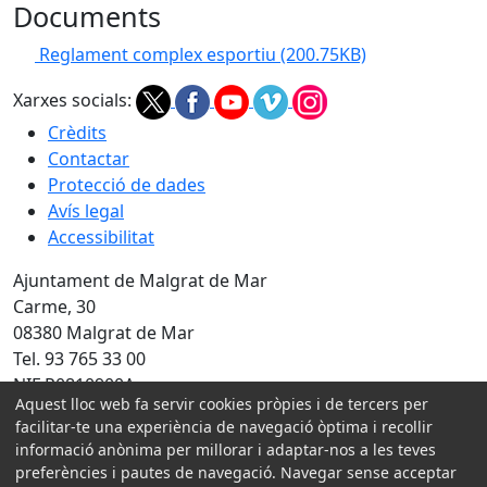
Documents
Reglament complex esportiu
(200.75KB)
Xarxes socials:
Crèdits
Contactar
Protecció de dades
Avís legal
Accessibilitat
Ajuntament de Malgrat de Mar
Carme, 30
08380 Malgrat de Mar
Tel. 93 765 33 00
NIF P0810900A
Aquest lloc web fa servir cookies pròpies i de tercers per
facilitar-te una experiència de navegació òptima i recollir
Amb la col·laboració de:
informació anònima per millorar i adaptar-nos a les teves
preferències i pautes de navegació. Navegar sense acceptar