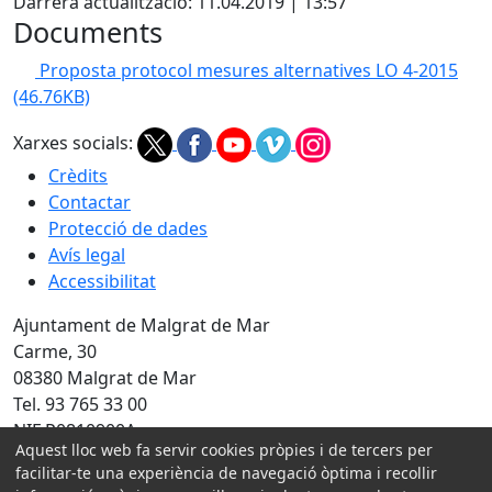
Darrera actualització: 11.04.2019 | 13:57
Documents
Proposta protocol mesures alternatives LO 4-2015
(46.76KB)
Xarxes socials:
Crèdits
Contactar
Protecció de dades
Avís legal
Accessibilitat
Ajuntament de Malgrat de Mar
Carme, 30
08380 Malgrat de Mar
Tel. 93 765 33 00
NIF P0810900A
Aquest lloc web fa servir cookies pròpies i de tercers per
facilitar-te una experiència de navegació òptima i recollir
Amb la col·laboració de: