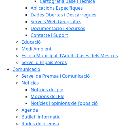
Cartografia Base i Tècnica
Aplicacions Específiques
Dades Obertes i Descàrregues
Serveis Web Geogràfics
Documentació i Recursos
Contacte i Suport
Educació
Medi Ambient
Escola Municipal d'Adults Cases dels Mestres
Servei d'Espais Verds
Comunicació
Servei de Premsa i Comunicació
Notícies
Notícies del ple
Mocions del Ple
Notícies i opinions de l'oposició
Agenda
Butlletí informatiu
Rodes de premsa