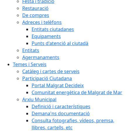
Festa i tradició
Restauració
De compres
Adreces i telèfons
Entitats ciutadanes
Equipaments
Punts d'atenció al ciutadà
Entitats
Agermanaments
Temes i Serveis
Catàleg i cartes de serveis
Participació Ciutadana
Portal Malgrat Decideix
Comunitat energètica de Malgrat de Mar
Arxiu Municipal
Definició i característiques
Demana'ns documentació
Consulta fotografies, vídeos, premsa,
llibres, cartells, etc