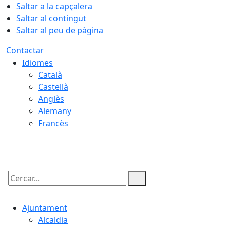
Saltar a la capçalera
Saltar al contingut
Saltar al peu de pàgina
Contactar
Idiomes
Català
Castellà
Anglès
Alemany
Francès
06.08.2026 | 14:40
Cercar:
Ajuntament
Alcaldia