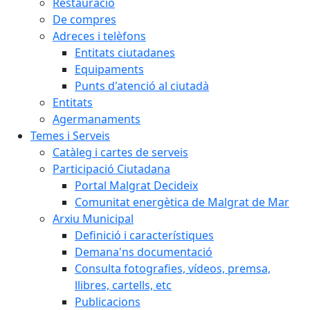
Restauració
De compres
Adreces i telèfons
Entitats ciutadanes
Equipaments
Punts d'atenció al ciutadà
Entitats
Agermanaments
Temes i Serveis
Catàleg i cartes de serveis
Participació Ciutadana
Portal Malgrat Decideix
Comunitat energètica de Malgrat de Mar
Arxiu Municipal
Definició i característiques
Demana'ns documentació
Consulta fotografies, vídeos, premsa,
llibres, cartells, etc
Publicacions