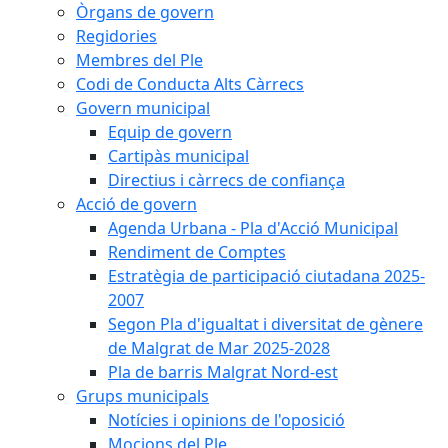
Òrgans de govern
Regidories
Membres del Ple
Codi de Conducta Alts Càrrecs
Govern municipal
Equip de govern
Cartipàs municipal
Directius i càrrecs de confiança
Acció de govern
Agenda Urbana - Pla d'Acció Municipal
Rendiment de Comptes
Estratègia de participació ciutadana 2025-
2007
Segon Pla d'igualtat i diversitat de gènere
de Malgrat de Mar 2025-2028
Pla de barris Malgrat Nord-est
Grups municipals
Notícies i opinions de l'oposició
Mocions del Ple