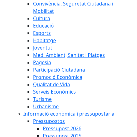
Convivència, Seguretat Ciutadana i
Mobilitat
Cultura
Educació
Esports
Habitatge
Joventut
Medi Ambient, Sanitat i Platges
Pagesia
Participació Ciutadana
Promoció Econòmica
Qualitat de Vida
Serveis Econòmics
Turisme
Urbanisme
Informació econòmica i pressupostària
Pressupostos
Pressupost 2026
Pressupost 2025