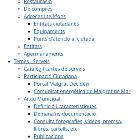
Restauració
De compres
Adreces i telèfons
Entitats ciutadanes
Equipaments
Punts d'atenció al ciutadà
Entitats
Agermanaments
Temes i Serveis
Catàleg i cartes de serveis
Participació Ciutadana
Portal Malgrat Decideix
Comunitat energètica de Malgrat de Mar
Arxiu Municipal
Definició i característiques
Demana'ns documentació
Consulta fotografies, vídeos, premsa,
llibres, cartells, etc
Publicacions