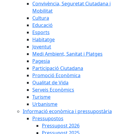
Convivència, Seguretat Ciutadana i
Mobilitat
Cultura
Educació
Esports
Habitatge
Joventut
Medi Ambient, Sanitat i Platges
Pagesia
Participació Ciutadana
Promoció Econòmica
Qualitat de Vida
Serveis Econòmics
Turisme
Urbanisme
Informació econòmica i pressupostària
Pressupostos
Pressupost 2026
Pressupost 2025