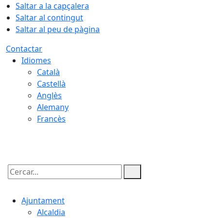
Saltar a la capçalera
Saltar al contingut
Saltar al peu de pàgina
Contactar
Idiomes
Català
Castellà
Anglès
Alemany
Francès
09.08.2026 | 06:34
Cercar:
Ajuntament
Alcaldia