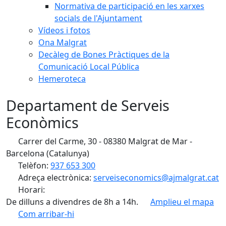
Normativa de participació en les xarxes
socials de l'Ajuntament
Vídeos i fotos
Ona Malgrat
Decàleg de Bones Pràctiques de la
Comunicació Local Pública
Hemeroteca
Departament de Serveis
Econòmics
Carrer del Carme, 30 - 08380 Malgrat de Mar -
Barcelona (Catalunya)
Telèfon:
937 653 300
Adreça electrònica:
serveiseconomics@ajmalgrat.cat
Horari:
De dilluns a divendres de 8h a 14h.
Amplieu el mapa
Com arribar-hi
Leaflet
| ©
OpenStreetMap
contributors
Facebook
X