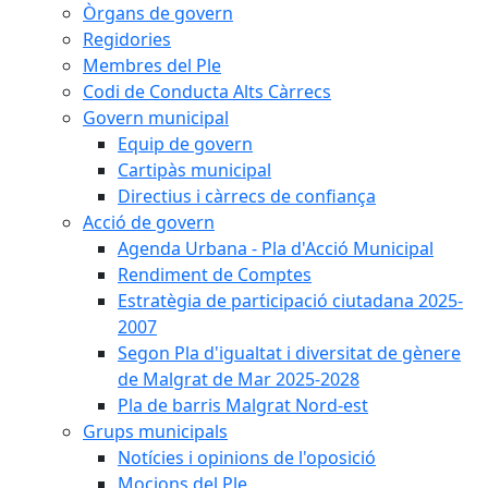
Òrgans de govern
Regidories
Membres del Ple
Codi de Conducta Alts Càrrecs
Govern municipal
Equip de govern
Cartipàs municipal
Directius i càrrecs de confiança
Acció de govern
Agenda Urbana - Pla d'Acció Municipal
Rendiment de Comptes
Estratègia de participació ciutadana 2025-
2007
Segon Pla d'igualtat i diversitat de gènere
de Malgrat de Mar 2025-2028
Pla de barris Malgrat Nord-est
Grups municipals
Notícies i opinions de l'oposició
Mocions del Ple