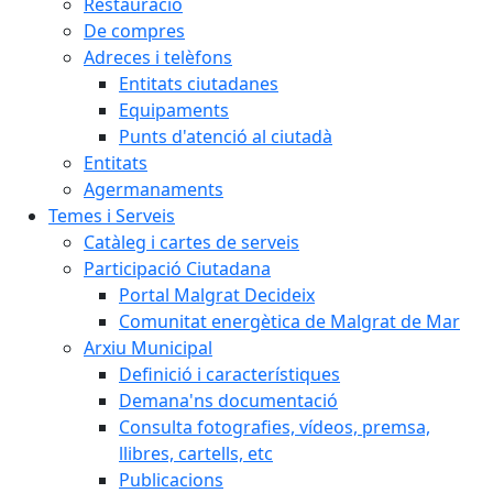
Restauració
De compres
Adreces i telèfons
Entitats ciutadanes
Equipaments
Punts d'atenció al ciutadà
Entitats
Agermanaments
Temes i Serveis
Catàleg i cartes de serveis
Participació Ciutadana
Portal Malgrat Decideix
Comunitat energètica de Malgrat de Mar
Arxiu Municipal
Definició i característiques
Demana'ns documentació
Consulta fotografies, vídeos, premsa,
llibres, cartells, etc
Publicacions