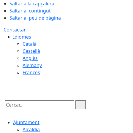
Saltar a la capçalera
Saltar al contingut
Saltar al peu de pàgina
Contactar
Idiomes
Català
Castellà
Anglès
Alemany
Francès
08.08.2026 | 07:29
Cercar:
Ajuntament
Alcaldia