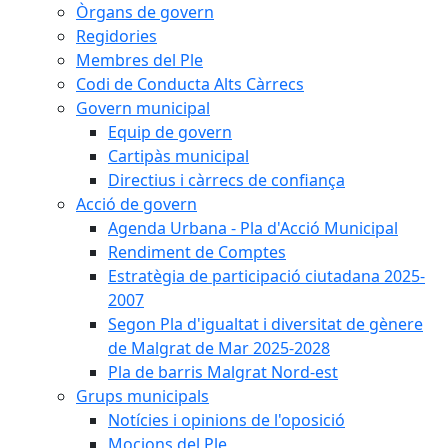
Òrgans de govern
Regidories
Membres del Ple
Codi de Conducta Alts Càrrecs
Govern municipal
Equip de govern
Cartipàs municipal
Directius i càrrecs de confiança
Acció de govern
Agenda Urbana - Pla d'Acció Municipal
Rendiment de Comptes
Estratègia de participació ciutadana 2025-
2007
Segon Pla d'igualtat i diversitat de gènere
de Malgrat de Mar 2025-2028
Pla de barris Malgrat Nord-est
Grups municipals
Notícies i opinions de l'oposició
Mocions del Ple