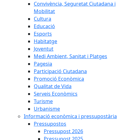
Convivència, Seguretat Ciutadana i
Mobilitat
Cultura
Educació
Esports
Habitatge
Joventut
Medi Ambient, Sanitat i Platges
Pagesia
Participació Ciutadana
Promoció Econòmica
Qualitat de Vida
Serveis Econòmics
Turisme
Urbanisme
Informació econòmica i pressupostària
Pressupostos
Pressupost 2026
Pressupost 2025