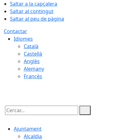
Saltar a la capçalera
Saltar al contingut
Saltar al peu de pàgina
Contactar
Idiomes
Català
Castellà
Anglès
Alemany
Francès
06.08.2026 | 07:49
Cercar:
Ajuntament
Alcaldia