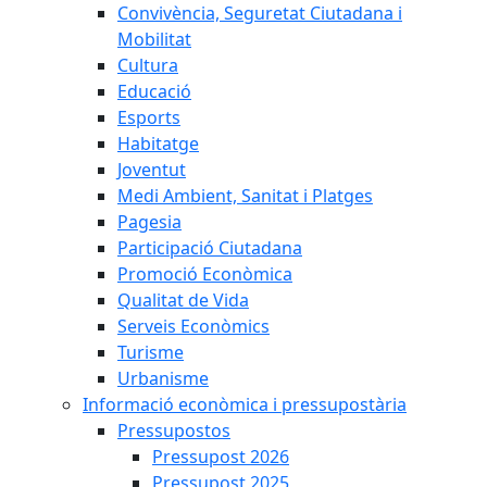
Convivència, Seguretat Ciutadana i
Mobilitat
Cultura
Educació
Esports
Habitatge
Joventut
Medi Ambient, Sanitat i Platges
Pagesia
Participació Ciutadana
Promoció Econòmica
Qualitat de Vida
Serveis Econòmics
Turisme
Urbanisme
Informació econòmica i pressupostària
Pressupostos
Pressupost 2026
Pressupost 2025