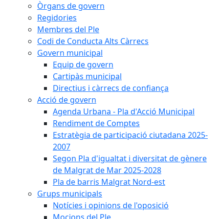
Òrgans de govern
Regidories
Membres del Ple
Codi de Conducta Alts Càrrecs
Govern municipal
Equip de govern
Cartipàs municipal
Directius i càrrecs de confiança
Acció de govern
Agenda Urbana - Pla d'Acció Municipal
Rendiment de Comptes
Estratègia de participació ciutadana 2025-
2007
Segon Pla d'igualtat i diversitat de gènere
de Malgrat de Mar 2025-2028
Pla de barris Malgrat Nord-est
Grups municipals
Notícies i opinions de l'oposició
Mocions del Ple