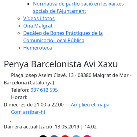
Normativa de participació en les xarxes
socials de l'Ajuntament
Vídeos i fotos
Ona Malgrat
Decàleg de Bones Pràctiques de la
Comunicació Local Pública
Hemeroteca
Penya Barcelonista Avi Xaxu
Plaça Josep Aselm Clavé, 13 - 08380 Malgrat de Mar -
Barcelona (Catalunya)
Telèfon:
937 612 595
Horari:
Dimecres de 21:00 a 22:00
Amplieu el mapa
Com arribar-hi
Leaflet
| ©
OpenStreetMap
contributors
Facebook
X
+
Darrera actualització: 13.05.2019 | 14:02
−