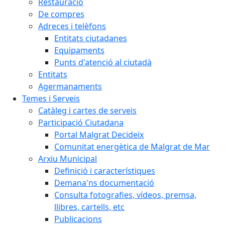
Restauració
De compres
Adreces i telèfons
Entitats ciutadanes
Equipaments
Punts d'atenció al ciutadà
Entitats
Agermanaments
Temes i Serveis
Catàleg i cartes de serveis
Participació Ciutadana
Portal Malgrat Decideix
Comunitat energètica de Malgrat de Mar
Arxiu Municipal
Definició i característiques
Demana'ns documentació
Consulta fotografies, vídeos, premsa,
llibres, cartells, etc
Publicacions