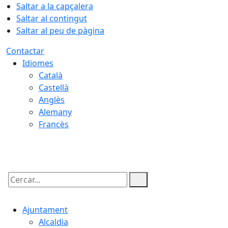
Saltar a la capçalera
Saltar al contingut
Saltar al peu de pàgina
Contactar
Idiomes
Català
Castellà
Anglès
Alemany
Francès
09.08.2026 | 08:40
Cercar:
Ajuntament
Alcaldia