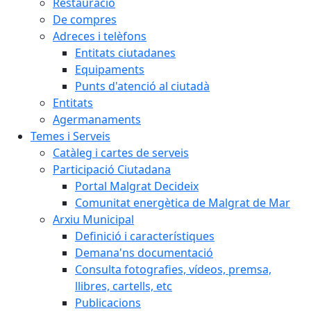
Restauració
De compres
Adreces i telèfons
Entitats ciutadanes
Equipaments
Punts d'atenció al ciutadà
Entitats
Agermanaments
Temes i Serveis
Catàleg i cartes de serveis
Participació Ciutadana
Portal Malgrat Decideix
Comunitat energètica de Malgrat de Mar
Arxiu Municipal
Definició i característiques
Demana'ns documentació
Consulta fotografies, vídeos, premsa,
llibres, cartells, etc
Publicacions