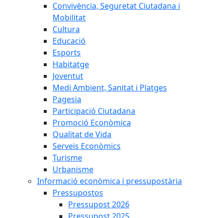
Convivència, Seguretat Ciutadana i
Mobilitat
Cultura
Educació
Esports
Habitatge
Joventut
Medi Ambient, Sanitat i Platges
Pagesia
Participació Ciutadana
Promoció Econòmica
Qualitat de Vida
Serveis Econòmics
Turisme
Urbanisme
Informació econòmica i pressupostària
Pressupostos
Pressupost 2026
Pressupost 2025