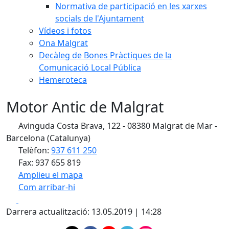
Normativa de participació en les xarxes
socials de l'Ajuntament
Vídeos i fotos
Ona Malgrat
Decàleg de Bones Pràctiques de la
Comunicació Local Pública
Hemeroteca
Motor Antic de Malgrat
Avinguda Costa Brava, 122 - 08380 Malgrat de Mar -
Barcelona (Catalunya)
Telèfon:
937 611 250
Fax: 937 655 819
Amplieu el mapa
Com arribar-hi
Leaflet
| ©
OpenStreetMap
contributors
Facebook
X
+
Darrera actualització: 13.05.2019 | 14:28
−