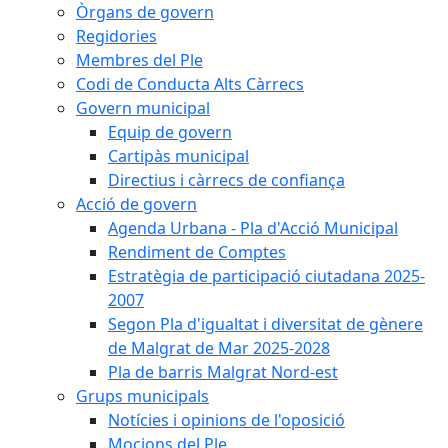
Òrgans de govern
Regidories
Membres del Ple
Codi de Conducta Alts Càrrecs
Govern municipal
Equip de govern
Cartipàs municipal
Directius i càrrecs de confiança
Acció de govern
Agenda Urbana - Pla d'Acció Municipal
Rendiment de Comptes
Estratègia de participació ciutadana 2025-
2007
Segon Pla d'igualtat i diversitat de gènere
de Malgrat de Mar 2025-2028
Pla de barris Malgrat Nord-est
Grups municipals
Notícies i opinions de l'oposició
Mocions del Ple