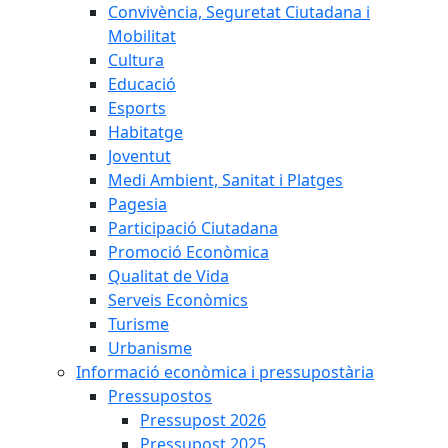
Convivència, Seguretat Ciutadana i
Mobilitat
Cultura
Educació
Esports
Habitatge
Joventut
Medi Ambient, Sanitat i Platges
Pagesia
Participació Ciutadana
Promoció Econòmica
Qualitat de Vida
Serveis Econòmics
Turisme
Urbanisme
Informació econòmica i pressupostària
Pressupostos
Pressupost 2026
Pressupost 2025