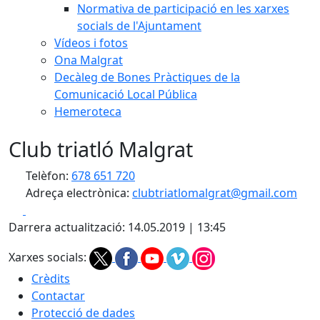
Normativa de participació en les xarxes
socials de l'Ajuntament
Vídeos i fotos
Ona Malgrat
Decàleg de Bones Pràctiques de la
Comunicació Local Pública
Hemeroteca
Club triatló Malgrat
Telèfon:
678 651 720
Adreça electrònica:
clubtriatlomalgrat@gmail.com
Facebook
X
Darrera actualització: 14.05.2019 | 13:45
Xarxes socials:
Crèdits
Contactar
Protecció de dades