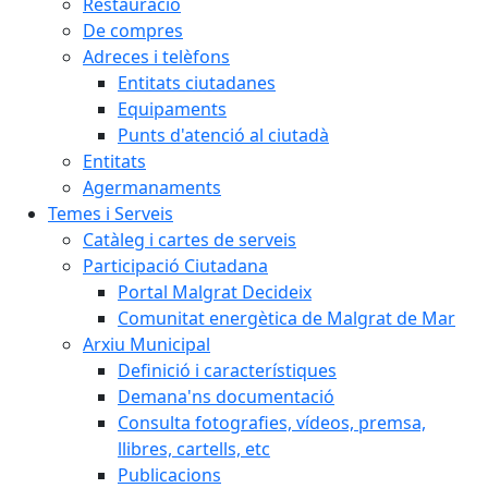
Restauració
De compres
Adreces i telèfons
Entitats ciutadanes
Equipaments
Punts d'atenció al ciutadà
Entitats
Agermanaments
Temes i Serveis
Catàleg i cartes de serveis
Participació Ciutadana
Portal Malgrat Decideix
Comunitat energètica de Malgrat de Mar
Arxiu Municipal
Definició i característiques
Demana'ns documentació
Consulta fotografies, vídeos, premsa,
llibres, cartells, etc
Publicacions