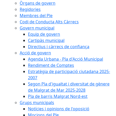
Òrgans de govern
Regidories
Membres del Ple
Codi de Conducta Alts Càrrecs
Govern municipal
Equip de govern
Cartipàs municipal
Directius i càrrecs de confiança
Acció de govern
Agenda Urbana - Pla d'Acció Municipal
Rendiment de Comptes
Estratègia de participació ciutadana 2025-
2007
Segon Pla d'igualtat i diversitat de gènere
de Malgrat de Mar 2025-2028
Pla de barris Malgrat Nord-est
Grups municipals
Notícies i opinions de l'oposició
Mocions del Ple