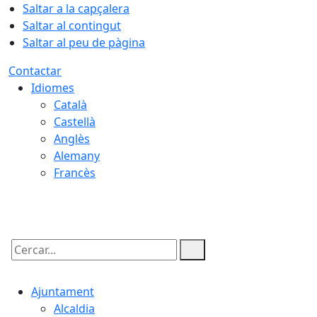
Saltar a la capçalera
Saltar al contingut
Saltar al peu de pàgina
Contactar
Idiomes
Català
Castellà
Anglès
Alemany
Francès
06.08.2026 | 12:13
Cercar:
Ajuntament
Alcaldia