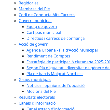
Regidories
Membres del Ple
Codi de Conducta Alts Càrrecs
Govern municipal
Equip de govern
Cartipàs municipal
Directius i càrrecs de confiança
Acció de govern
Agenda Urbana - Pla d'Acció Municipal
Rendiment de Comptes
Estratègia de participació ciutadana 2025-20
Segon Pla d'igualtat i diversitat de gènere 
Pla de barris Malgrat Nord-est
Grups municipals
Notícies i opinions de l'oposició
Mocions del Ple
Resultats electorals
Canals d'informació
Canal extern d'informació