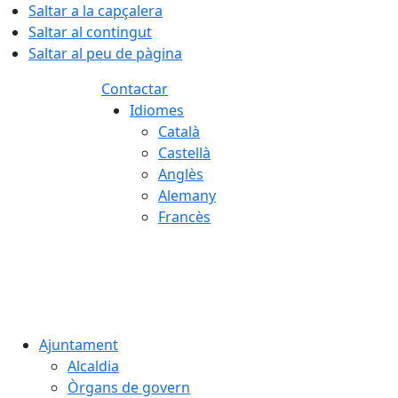
Saltar a la capçalera
Saltar al contingut
Saltar al peu de pàgina
Contactar
Idiomes
Català
Castellà
Anglès
Alemany
Francès
06.08.2026 | 18:11
Ajuntament
Alcaldia
Òrgans de govern