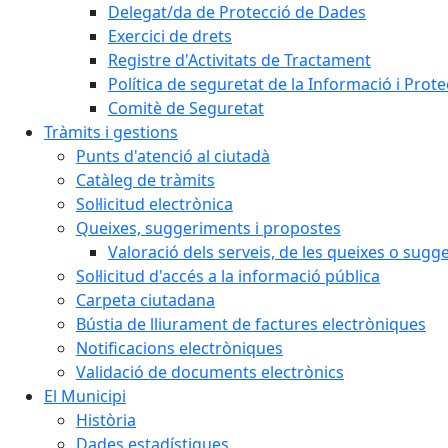
Delegat/da de Protecció de Dades
Exercici de drets
Registre d'Activitats de Tractament
Política de seguretat de la Informació i Prot
Comitè de Seguretat
Tràmits i gestions
Punts d'atenció al ciutadà
Catàleg de tràmits
Sol·licitud electrònica
Queixes, suggeriments i propostes
Valoració dels serveis, de les queixes o sug
Sol·licitud d'accés a la informació pública
Carpeta ciutadana
Bústia de lliurament de factures electròniques
Notificacions electròniques
Validació de documents electrònics
El Municipi
Història
Dades estadístiques