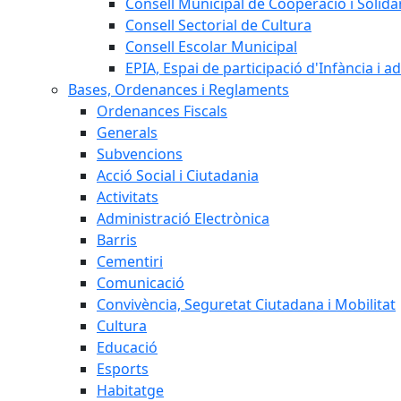
Consell Municipal de Cooperació i Solidar
Consell Sectorial de Cultura
Consell Escolar Municipal
EPIA, Espai de participació d'Infància i a
Bases, Ordenances i Reglaments
Ordenances Fiscals
Generals
Subvencions
Acció Social i Ciutadania
Activitats
Administració Electrònica
Barris
Cementiri
Comunicació
Convivència, Seguretat Ciutadana i Mobilitat
Cultura
Educació
Esports
Habitatge