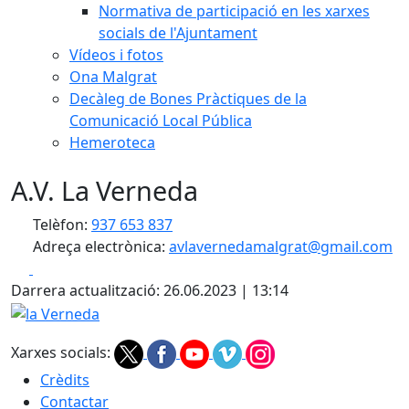
Normativa de participació en les xarxes
socials de l'Ajuntament
Vídeos i fotos
Ona Malgrat
Decàleg de Bones Pràctiques de la
Comunicació Local Pública
Hemeroteca
A.V. La Verneda
Telèfon:
937 653 837
Adreça electrònica:
avlavernedamalgrat@gmail.com
Facebook
X
Darrera actualització: 26.06.2023 | 13:14
la Verneda
Xarxes socials:
Crèdits
Contactar