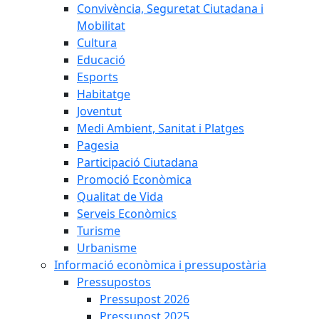
Convivència, Seguretat Ciutadana i
Mobilitat
Cultura
Educació
Esports
Habitatge
Joventut
Medi Ambient, Sanitat i Platges
Pagesia
Participació Ciutadana
Promoció Econòmica
Qualitat de Vida
Serveis Econòmics
Turisme
Urbanisme
Informació econòmica i pressupostària
Pressupostos
Pressupost 2026
Pressupost 2025