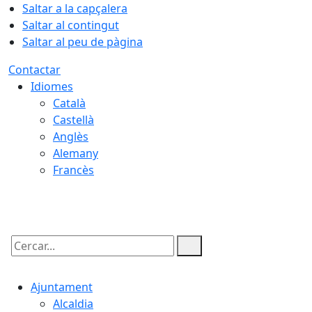
Saltar a la capçalera
Saltar al contingut
Saltar al peu de pàgina
Contactar
Idiomes
Català
Castellà
Anglès
Alemany
Francès
06.08.2026 | 21:24
Cercar:
Ajuntament
Alcaldia