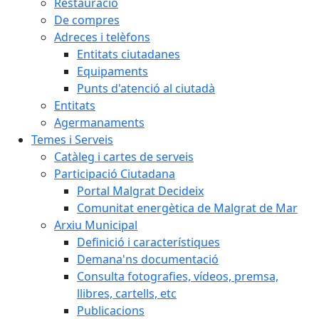
Restauració
De compres
Adreces i telèfons
Entitats ciutadanes
Equipaments
Punts d'atenció al ciutadà
Entitats
Agermanaments
Temes i Serveis
Catàleg i cartes de serveis
Participació Ciutadana
Portal Malgrat Decideix
Comunitat energètica de Malgrat de Mar
Arxiu Municipal
Definició i característiques
Demana'ns documentació
Consulta fotografies, vídeos, premsa,
llibres, cartells, etc
Publicacions