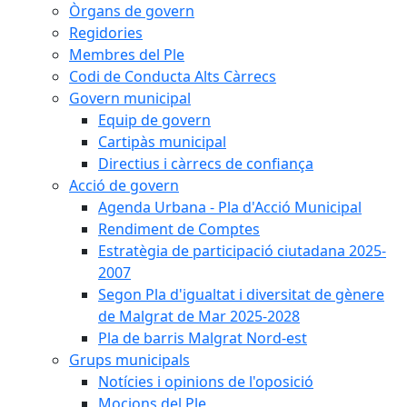
Òrgans de govern
Regidories
Membres del Ple
Codi de Conducta Alts Càrrecs
Govern municipal
Equip de govern
Cartipàs municipal
Directius i càrrecs de confiança
Acció de govern
Agenda Urbana - Pla d'Acció Municipal
Rendiment de Comptes
Estratègia de participació ciutadana 2025-
2007
Segon Pla d'igualtat i diversitat de gènere
de Malgrat de Mar 2025-2028
Pla de barris Malgrat Nord-est
Grups municipals
Notícies i opinions de l'oposició
Mocions del Ple