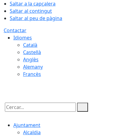
Saltar a la capçalera
Saltar al contingut
Saltar al peu de pàgina
Contactar
Idiomes
Català
Castellà
Anglès
Alemany
Francès
08.08.2026 | 04:17
Cercar:
Ajuntament
Alcaldia