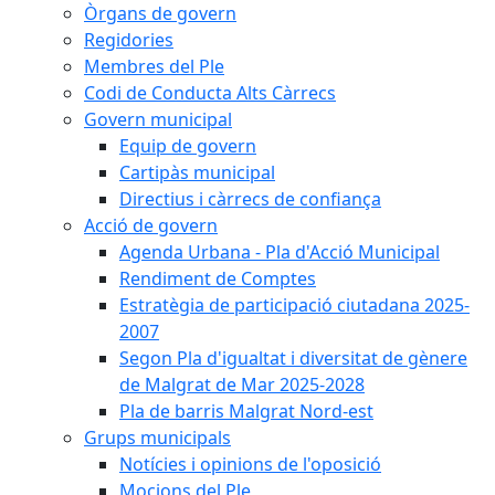
Òrgans de govern
Regidories
Membres del Ple
Codi de Conducta Alts Càrrecs
Govern municipal
Equip de govern
Cartipàs municipal
Directius i càrrecs de confiança
Acció de govern
Agenda Urbana - Pla d'Acció Municipal
Rendiment de Comptes
Estratègia de participació ciutadana 2025-
2007
Segon Pla d'igualtat i diversitat de gènere
de Malgrat de Mar 2025-2028
Pla de barris Malgrat Nord-est
Grups municipals
Notícies i opinions de l'oposició
Mocions del Ple