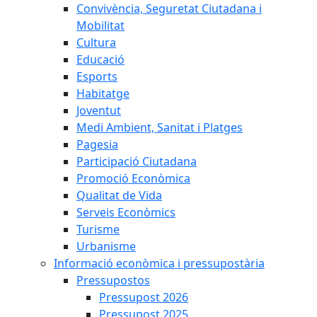
Convivència, Seguretat Ciutadana i
Mobilitat
Cultura
Educació
Esports
Habitatge
Joventut
Medi Ambient, Sanitat i Platges
Pagesia
Participació Ciutadana
Promoció Econòmica
Qualitat de Vida
Serveis Econòmics
Turisme
Urbanisme
Informació econòmica i pressupostària
Pressupostos
Pressupost 2026
Pressupost 2025