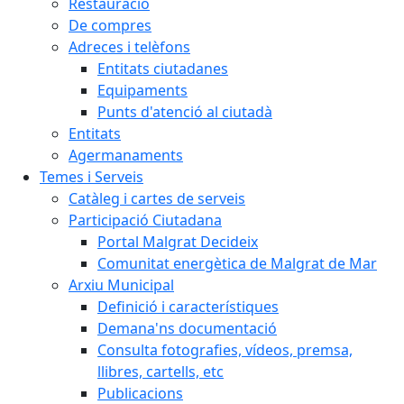
Restauració
De compres
Adreces i telèfons
Entitats ciutadanes
Equipaments
Punts d'atenció al ciutadà
Entitats
Agermanaments
Temes i Serveis
Catàleg i cartes de serveis
Participació Ciutadana
Portal Malgrat Decideix
Comunitat energètica de Malgrat de Mar
Arxiu Municipal
Definició i característiques
Demana'ns documentació
Consulta fotografies, vídeos, premsa,
llibres, cartells, etc
Publicacions