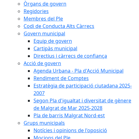
Òrgans de govern
Regidories
Membres del Ple
Codi de Conducta Alts Càrrecs
Govern municipal
Equip de govern
Cartipàs municipal
Directius i càrrecs de confiança
Acció de govern
Agenda Urbana - Pla d'Acció Municipal
Rendiment de Comptes
Estratègia de participació ciutadana 2025-
2007
Segon Pla d'igualtat i diversitat de gènere
de Malgrat de Mar 2025-2028
Pla de barris Malgrat Nord-est
Grups municipals
Notícies i opinions de l'oposició
Mocions del Ple