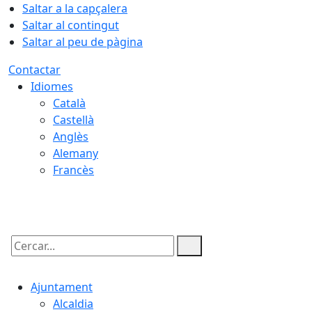
Saltar a la capçalera
Saltar al contingut
Saltar al peu de pàgina
Contactar
Idiomes
Català
Castellà
Anglès
Alemany
Francès
09.08.2026 | 13:44
Cercar:
Ajuntament
Alcaldia