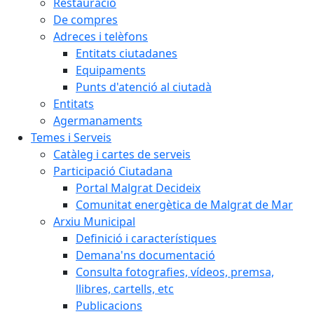
Restauració
De compres
Adreces i telèfons
Entitats ciutadanes
Equipaments
Punts d'atenció al ciutadà
Entitats
Agermanaments
Temes i Serveis
Catàleg i cartes de serveis
Participació Ciutadana
Portal Malgrat Decideix
Comunitat energètica de Malgrat de Mar
Arxiu Municipal
Definició i característiques
Demana'ns documentació
Consulta fotografies, vídeos, premsa,
llibres, cartells, etc
Publicacions