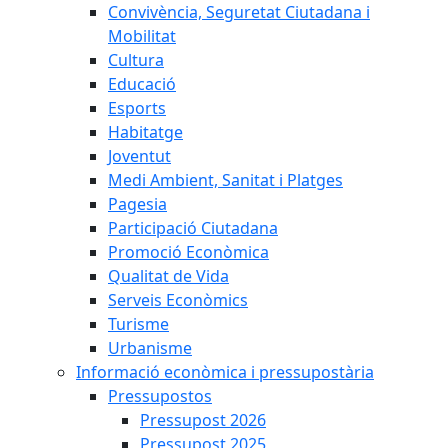
Convivència, Seguretat Ciutadana i
Mobilitat
Cultura
Educació
Esports
Habitatge
Joventut
Medi Ambient, Sanitat i Platges
Pagesia
Participació Ciutadana
Promoció Econòmica
Qualitat de Vida
Serveis Econòmics
Turisme
Urbanisme
Informació econòmica i pressupostària
Pressupostos
Pressupost 2026
Pressupost 2025