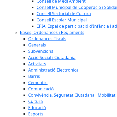
Consell de Medi Ambient
Consell Municipal de Cooperació i Solidar
Consell Sectorial de Cultura
Consell Escolar Municipal
EPIA, Espai de participació d'Infància i a
Bases, Ordenances i Reglaments
Ordenances Fiscals
Generals
Subvencions
Acció Social i Ciutadania
Activitats
Administració Electrònica
Barris
Cementiri
Comunicació
Convivència, Seguretat Ciutadana i Mobilitat
Cultura
Educació
Esports