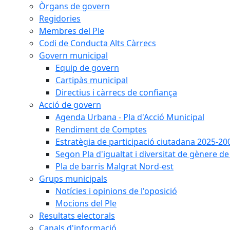
Òrgans de govern
Regidories
Membres del Ple
Codi de Conducta Alts Càrrecs
Govern municipal
Equip de govern
Cartipàs municipal
Directius i càrrecs de confiança
Acció de govern
Agenda Urbana - Pla d'Acció Municipal
Rendiment de Comptes
Estratègia de participació ciutadana 2025-20
Segon Pla d'igualtat i diversitat de gènere 
Pla de barris Malgrat Nord-est
Grups municipals
Notícies i opinions de l'oposició
Mocions del Ple
Resultats electorals
Canals d'informació