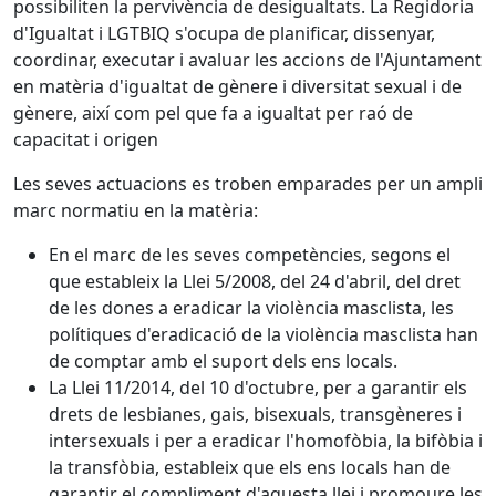
possibiliten la pervivència de desigualtats. La Regidoria
d'Igualtat i LGTBIQ s'ocupa de planificar, dissenyar,
coordinar, executar i avaluar les accions de l'Ajuntament
en matèria d'igualtat de gènere i diversitat sexual i de
gènere, així com pel que fa a igualtat per raó de
capacitat i origen
Les seves actuacions es troben emparades per un ampli
marc normatiu en la matèria:
En el marc de les seves competències, segons el
que estableix la Llei 5/2008, del 24 d'abril, del dret
de les dones a eradicar la violència masclista, les
polítiques d'eradicació de la violència masclista han
de comptar amb el suport dels ens locals.
La Llei 11/2014, del 10 d'octubre, per a garantir els
drets de lesbianes, gais, bisexuals, transgèneres i
intersexuals i per a eradicar l'homofòbia, la bifòbia i
la transfòbia, estableix que els ens locals han de
garantir el compliment d'aquesta llei i promoure les