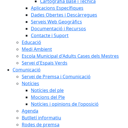
Cartografia Base i Tècnica
Aplicacions Específiques
Dades Obertes i Descàrregues
Serveis Web Geogràfics
Documentació i Recursos
Contacte i Suport
Educació
Medi Ambient
Escola Municipal d'Adults Cases dels Mestres
Servei d'Espais Verds
Comunicació
Servei de Premsa i Comunicació
Notícies
Notícies del ple
Mocions del Ple
Notícies i opinions de l'oposició
Agenda
Butlletí informatiu
Rodes de premsa