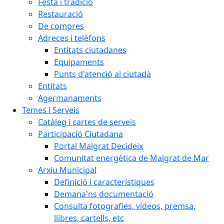
Festa i tradició
Restauració
De compres
Adreces i telèfons
Entitats ciutadanes
Equipaments
Punts d'atenció al ciutadà
Entitats
Agermanaments
Temes i Serveis
Catàleg i cartes de serveis
Participació Ciutadana
Portal Malgrat Decideix
Comunitat energètica de Malgrat de Mar
Arxiu Municipal
Definició i característiques
Demana'ns documentació
Consulta fotografies, vídeos, premsa,
llibres, cartells, etc