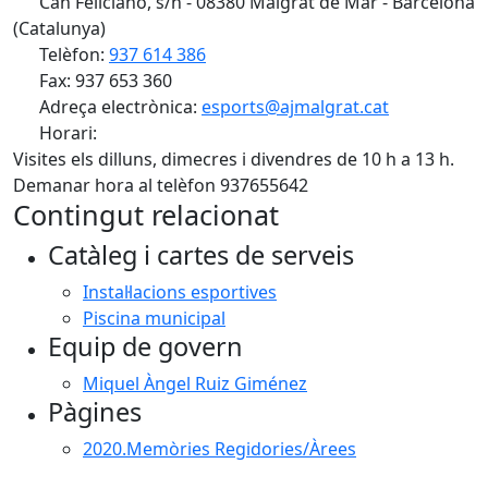
Can Feliciano, s/n - 08380 Malgrat de Mar - Barcelona
(Catalunya)
Telèfon:
937 614 386
Fax: 937 653 360
Adreça electrònica:
esports@ajmalgrat.cat
Horari:
Visites els dilluns, dimecres i divendres de 10 h a 13 h.
Demanar hora al telèfon 937655642
Contingut relacionat
Catàleg i cartes de serveis
Instal·lacions esportives
Piscina municipal
Equip de govern
Miquel Àngel Ruiz Giménez
Pàgines
2020.Memòries Regidories/Àrees