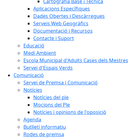
Cartografia Base i Tècnica
Aplicacions Específiques
Dades Obertes i Descàrregues
Serveis Web Geogràfics
Documentació i Recursos
Contacte i Suport
Educació
Medi Ambient
Escola Municipal d'Adults Cases dels Mestres
Servei d'Espais Verds
Comunicació
Servei de Premsa i Comunicació
Notícies
Notícies del ple
Mocions del Ple
Notícies i opinions de l'oposició
Agenda
Butlletí informatiu
Rodes de premsa