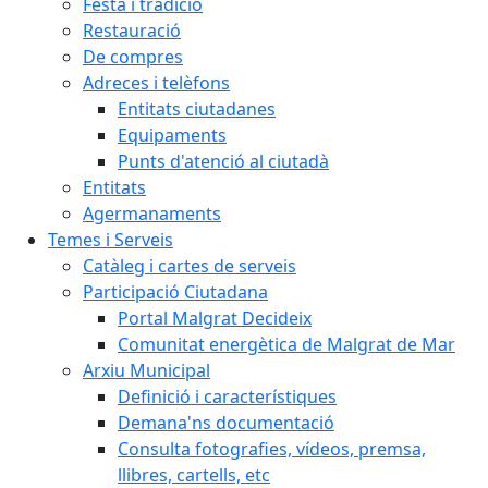
Festa i tradició
Restauració
De compres
Adreces i telèfons
Entitats ciutadanes
Equipaments
Punts d'atenció al ciutadà
Entitats
Agermanaments
Temes i Serveis
Catàleg i cartes de serveis
Participació Ciutadana
Portal Malgrat Decideix
Comunitat energètica de Malgrat de Mar
Arxiu Municipal
Definició i característiques
Demana'ns documentació
Consulta fotografies, vídeos, premsa,
llibres, cartells, etc