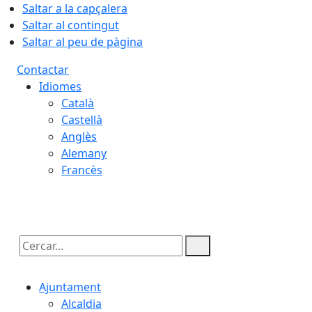
Saltar a la capçalera
Saltar al contingut
Saltar al peu de pàgina
Contactar
Idiomes
Català
Castellà
Anglès
Alemany
Francès
09.08.2026 | 08:08
Cercar:
Ajuntament
Alcaldia