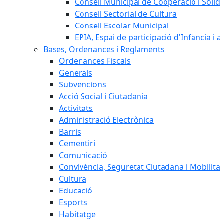
Consell Municipal de Cooperació i Solid
Consell Sectorial de Cultura
Consell Escolar Municipal
EPIA, Espai de participació d'Infància i
Bases, Ordenances i Reglaments
Ordenances Fiscals
Generals
Subvencions
Acció Social i Ciutadania
Activitats
Administració Electrònica
Barris
Cementiri
Comunicació
Convivència, Seguretat Ciutadana i Mobilita
Cultura
Educació
Esports
Habitatge