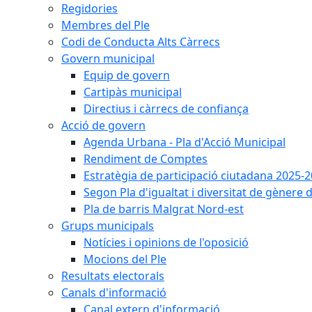
Regidories
Membres del Ple
Codi de Conducta Alts Càrrecs
Govern municipal
Equip de govern
Cartipàs municipal
Directius i càrrecs de confiança
Acció de govern
Agenda Urbana - Pla d'Acció Municipal
Rendiment de Comptes
Estratègia de participació ciutadana 2025-
Segon Pla d'igualtat i diversitat de gènere
Pla de barris Malgrat Nord-est
Grups municipals
Notícies i opinions de l'oposició
Mocions del Ple
Resultats electorals
Canals d'informació
Canal extern d'informació