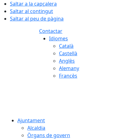
Saltar a la capçalera
Saltar al contingut
Saltar al peu de pàgina
Contactar
Idiomes
Català
Castellà
Anglès
Alemany
Francès
08.08.2026 | 15:24
Ajuntament
Alcaldia
Òrgans de govern