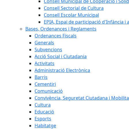
Consell Municipal de Cooperació i Solid
Consell Sectorial de Cultura
Consell Escolar Municipal
EPIA, Espai de participació d'Infància i
Bases, Ordenances i Reglaments
Ordenances Fiscals
Generals
Subvencions
Acció Social i Ciutadania
Activitats
Administració Electrònica
Barris
Cementiri
Comunicació
Convivència, Seguretat Ciutadana i Mobilita
Cultura
Educació
Esports
Habitatge