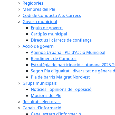
Regidories
Membres del Ple
Codi de Conducta Alts Càrrecs
Govern municipal
Equip de govern
Cartipàs municipal
Directius i càrrecs de confiança
Acció de govern
Agenda Urbana - Pla d'Acció Municipal
Rendiment de Comptes
Estratègia de participació ciutadana 2025-
Segon Pla d'igualtat i diversitat de gènere
Pla de barris Malgrat Nord-est
Grups municipals
Notícies i opinions de l'oposició
Mocions del Ple
Resultats electorals
Canals d'informació
Canal extern d'informació