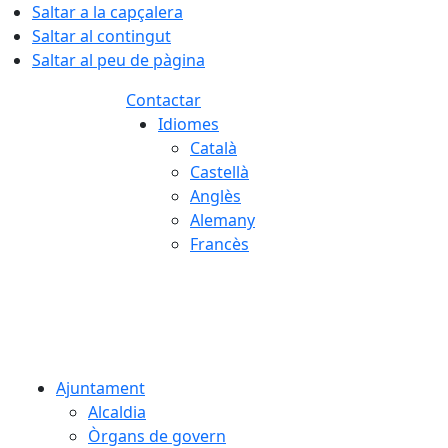
Saltar a la capçalera
Saltar al contingut
Saltar al peu de pàgina
Contactar
Idiomes
Català
Castellà
Anglès
Alemany
Francès
06.08.2026 | 11:50
Ajuntament
Alcaldia
Òrgans de govern