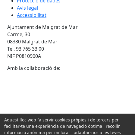
Protecció de dades
Avís legal
Accessibilitat
Ajuntament de Malgrat de Mar
Carme, 30
08380 Malgrat de Mar
Tel. 93 765 33 00
NIF P0810900A
Amb la col·laboració de:
Aquest lloc web fa servir cookies pròpies i de tercers per
facilitar-te una experiència de navegació òptima i recollir
informació anònima per millorar i adaptar-nos a les teves