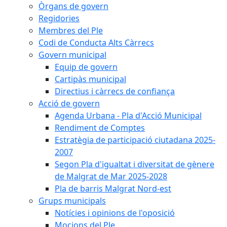
Òrgans de govern
Regidories
Membres del Ple
Codi de Conducta Alts Càrrecs
Govern municipal
Equip de govern
Cartipàs municipal
Directius i càrrecs de confiança
Acció de govern
Agenda Urbana - Pla d'Acció Municipal
Rendiment de Comptes
Estratègia de participació ciutadana 2025-
2007
Segon Pla d'igualtat i diversitat de gènere
de Malgrat de Mar 2025-2028
Pla de barris Malgrat Nord-est
Grups municipals
Notícies i opinions de l'oposició
Mocions del Ple