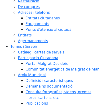
Restauració
De compres
Adreces i telèfons
Entitats ciutadanes
Equipaments
Punts d'atenció al ciutadà
Entitats
Agermanaments
Temes i Serveis
Catàleg i cartes de serveis
Participació Ciutadana
Portal Malgrat Decideix
Comunitat energètica de Malgrat de Mar
Arxiu Municipal
Definició i característiques
Demana'ns documentació
Consulta fotografies, vídeos, premsa,
llibres, cartells, etc
Publicacions