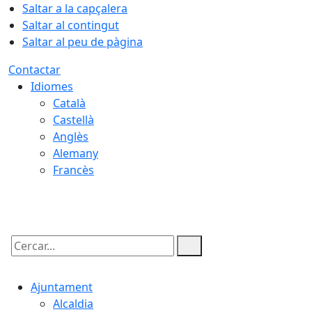
Saltar a la capçalera
Saltar al contingut
Saltar al peu de pàgina
Contactar
Idiomes
Català
Castellà
Anglès
Alemany
Francès
07.08.2026 | 07:12
Cercar:
Ajuntament
Alcaldia