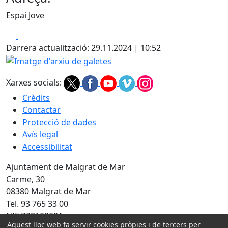
Espai Jove
Facebook
X
Darrera actualització: 29.11.2024 | 10:52
Imatge d'arxiu de galetes
Xarxes socials:
Crèdits
Contactar
Protecció de dades
Avís legal
Accessibilitat
Ajuntament de Malgrat de Mar
Carme, 30
08380 Malgrat de Mar
Tel. 93 765 33 00
NIF P0810900A
Aquest lloc web fa servir cookies pròpies i de tercers per