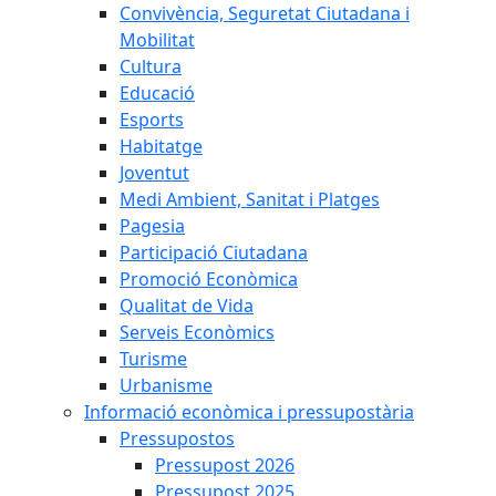
Convivència, Seguretat Ciutadana i
Mobilitat
Cultura
Educació
Esports
Habitatge
Joventut
Medi Ambient, Sanitat i Platges
Pagesia
Participació Ciutadana
Promoció Econòmica
Qualitat de Vida
Serveis Econòmics
Turisme
Urbanisme
Informació econòmica i pressupostària
Pressupostos
Pressupost 2026
Pressupost 2025