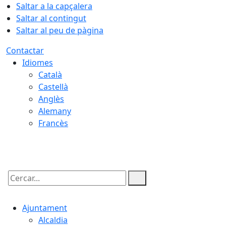
Saltar a la capçalera
Saltar al contingut
Saltar al peu de pàgina
Contactar
Idiomes
Català
Castellà
Anglès
Alemany
Francès
08.08.2026 | 07:00
Cercar:
Ajuntament
Alcaldia