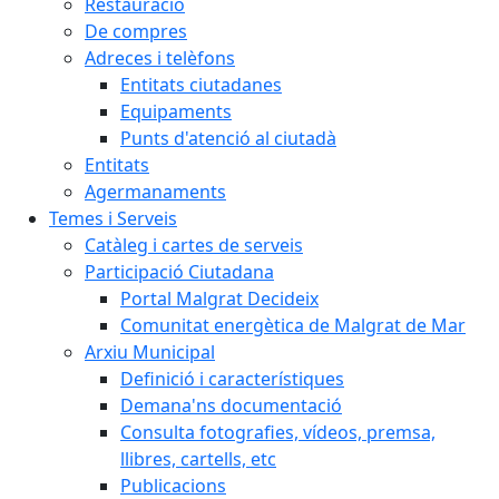
Restauració
De compres
Adreces i telèfons
Entitats ciutadanes
Equipaments
Punts d'atenció al ciutadà
Entitats
Agermanaments
Temes i Serveis
Catàleg i cartes de serveis
Participació Ciutadana
Portal Malgrat Decideix
Comunitat energètica de Malgrat de Mar
Arxiu Municipal
Definició i característiques
Demana'ns documentació
Consulta fotografies, vídeos, premsa,
llibres, cartells, etc
Publicacions