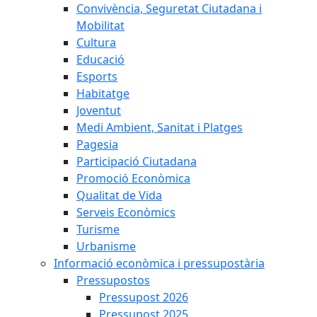
Convivència, Seguretat Ciutadana i
Mobilitat
Cultura
Educació
Esports
Habitatge
Joventut
Medi Ambient, Sanitat i Platges
Pagesia
Participació Ciutadana
Promoció Econòmica
Qualitat de Vida
Serveis Econòmics
Turisme
Urbanisme
Informació econòmica i pressupostària
Pressupostos
Pressupost 2026
Pressupost 2025