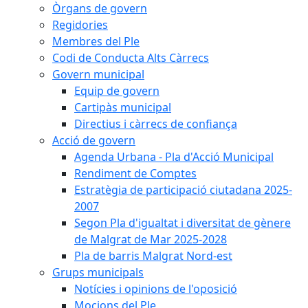
Òrgans de govern
Regidories
Membres del Ple
Codi de Conducta Alts Càrrecs
Govern municipal
Equip de govern
Cartipàs municipal
Directius i càrrecs de confiança
Acció de govern
Agenda Urbana - Pla d'Acció Municipal
Rendiment de Comptes
Estratègia de participació ciutadana 2025-
2007
Segon Pla d'igualtat i diversitat de gènere
de Malgrat de Mar 2025-2028
Pla de barris Malgrat Nord-est
Grups municipals
Notícies i opinions de l'oposició
Mocions del Ple