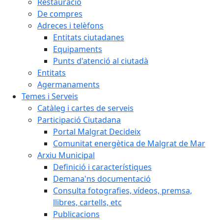
Restauració
De compres
Adreces i telèfons
Entitats ciutadanes
Equipaments
Punts d'atenció al ciutadà
Entitats
Agermanaments
Temes i Serveis
Catàleg i cartes de serveis
Participació Ciutadana
Portal Malgrat Decideix
Comunitat energètica de Malgrat de Mar
Arxiu Municipal
Definició i característiques
Demana'ns documentació
Consulta fotografies, vídeos, premsa,
llibres, cartells, etc
Publicacions