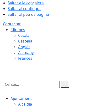
Saltar a la capçalera
Saltar al contingut
Saltar al peu de pàgina
Contactar
Idiomes
Català
Castellà
Anglès
Alemany
Francès
09.08.2026 | 12:45
Cercar:
Ajuntament
Alcaldia