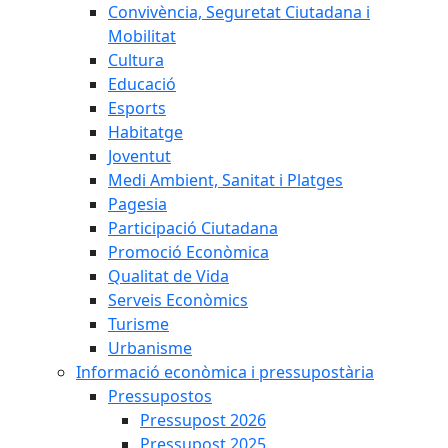
Convivència, Seguretat Ciutadana i
Mobilitat
Cultura
Educació
Esports
Habitatge
Joventut
Medi Ambient, Sanitat i Platges
Pagesia
Participació Ciutadana
Promoció Econòmica
Qualitat de Vida
Serveis Econòmics
Turisme
Urbanisme
Informació econòmica i pressupostària
Pressupostos
Pressupost 2026
Pressupost 2025