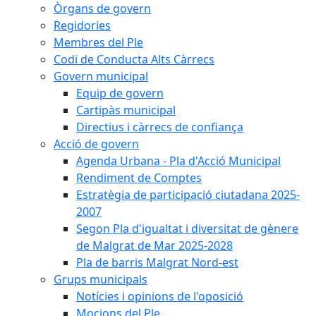
Òrgans de govern
Regidories
Membres del Ple
Codi de Conducta Alts Càrrecs
Govern municipal
Equip de govern
Cartipàs municipal
Directius i càrrecs de confiança
Acció de govern
Agenda Urbana - Pla d'Acció Municipal
Rendiment de Comptes
Estratègia de participació ciutadana 2025-
2007
Segon Pla d'igualtat i diversitat de gènere
de Malgrat de Mar 2025-2028
Pla de barris Malgrat Nord-est
Grups municipals
Notícies i opinions de l'oposició
Mocions del Ple