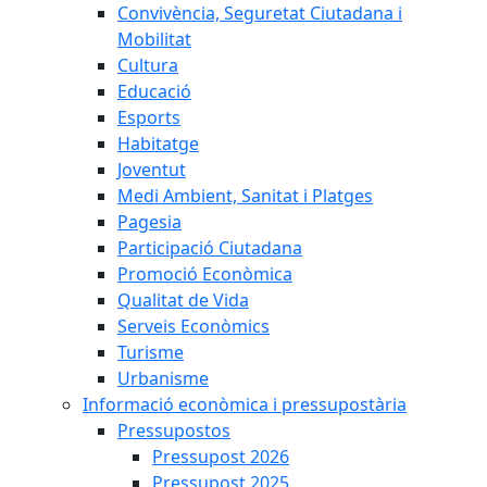
Convivència, Seguretat Ciutadana i
Mobilitat
Cultura
Educació
Esports
Habitatge
Joventut
Medi Ambient, Sanitat i Platges
Pagesia
Participació Ciutadana
Promoció Econòmica
Qualitat de Vida
Serveis Econòmics
Turisme
Urbanisme
Informació econòmica i pressupostària
Pressupostos
Pressupost 2026
Pressupost 2025