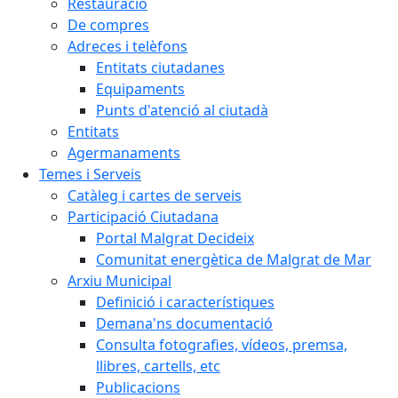
Restauració
De compres
Adreces i telèfons
Entitats ciutadanes
Equipaments
Punts d'atenció al ciutadà
Entitats
Agermanaments
Temes i Serveis
Catàleg i cartes de serveis
Participació Ciutadana
Portal Malgrat Decideix
Comunitat energètica de Malgrat de Mar
Arxiu Municipal
Definició i característiques
Demana'ns documentació
Consulta fotografies, vídeos, premsa,
llibres, cartells, etc
Publicacions