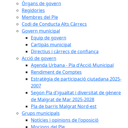
Òrgans de govern
Regidories
Membres del Ple
Codi de Conducta Alts Càrrecs
Govern municipal
Equip de govern
Cartipàs municipal
Directius i càrrecs de confiança
Acció de govern
Agenda Urbana - Pla d'Acció Municipal
Rendiment de Comptes
Estratègia de participació ciutadana 2025-
2007
Segon Pla d'igualtat i diversitat de gènere
de Malgrat de Mar 2025-2028
Pla de barris Malgrat Nord-est
Grups municipals
Notícies i opinions de l'oposició
Mocions del Ple