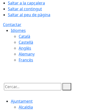
Saltar a la capçalera
Saltar al contingut
Saltar al peu de pàgina
Contactar
Idiomes
Català
Castellà
Anglès
Alemany
Francès
07.08.2026 | 05:15
Cercar:
Ajuntament
Alcaldia