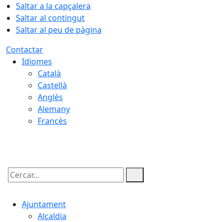
Saltar a la capçalera
Saltar al contingut
Saltar al peu de pàgina
Contactar
Idiomes
Català
Castellà
Anglès
Alemany
Francès
08.08.2026 | 19:16
Cercar:
Ajuntament
Alcaldia