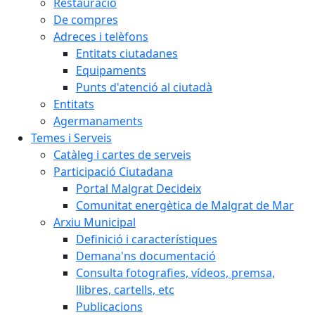
Restauració
De compres
Adreces i telèfons
Entitats ciutadanes
Equipaments
Punts d'atenció al ciutadà
Entitats
Agermanaments
Temes i Serveis
Catàleg i cartes de serveis
Participació Ciutadana
Portal Malgrat Decideix
Comunitat energètica de Malgrat de Mar
Arxiu Municipal
Definició i característiques
Demana'ns documentació
Consulta fotografies, vídeos, premsa,
llibres, cartells, etc
Publicacions