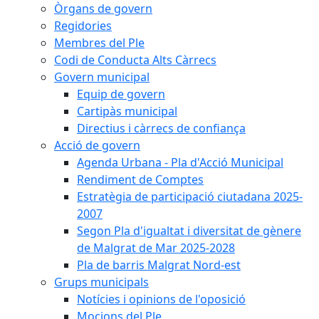
Òrgans de govern
Regidories
Membres del Ple
Codi de Conducta Alts Càrrecs
Govern municipal
Equip de govern
Cartipàs municipal
Directius i càrrecs de confiança
Acció de govern
Agenda Urbana - Pla d'Acció Municipal
Rendiment de Comptes
Estratègia de participació ciutadana 2025-
2007
Segon Pla d'igualtat i diversitat de gènere
de Malgrat de Mar 2025-2028
Pla de barris Malgrat Nord-est
Grups municipals
Notícies i opinions de l'oposició
Mocions del Ple