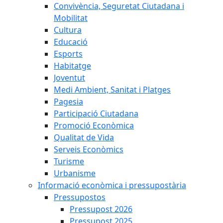
Convivència, Seguretat Ciutadana i
Mobilitat
Cultura
Educació
Esports
Habitatge
Joventut
Medi Ambient, Sanitat i Platges
Pagesia
Participació Ciutadana
Promoció Econòmica
Qualitat de Vida
Serveis Econòmics
Turisme
Urbanisme
Informació econòmica i pressupostària
Pressupostos
Pressupost 2026
Pressupost 2025