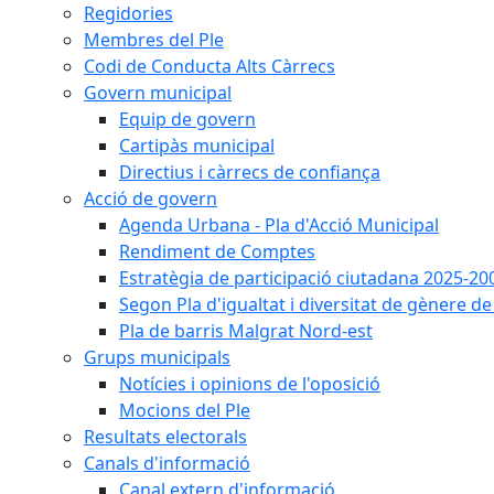
Regidories
Membres del Ple
Codi de Conducta Alts Càrrecs
Govern municipal
Equip de govern
Cartipàs municipal
Directius i càrrecs de confiança
Acció de govern
Agenda Urbana - Pla d'Acció Municipal
Rendiment de Comptes
Estratègia de participació ciutadana 2025-20
Segon Pla d'igualtat i diversitat de gènere 
Pla de barris Malgrat Nord-est
Grups municipals
Notícies i opinions de l'oposició
Mocions del Ple
Resultats electorals
Canals d'informació
Canal extern d'informació