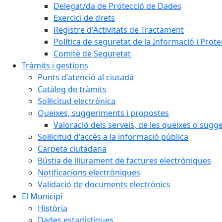
Delegat/da de Protecció de Dades
Exercici de drets
Registre d'Activitats de Tractament
Política de seguretat de la Informació i Prot
Comitè de Seguretat
Tràmits i gestions
Punts d'atenció al ciutadà
Catàleg de tràmits
Sol·licitud electrònica
Queixes, suggeriments i propostes
Valoració dels serveis, de les queixes o sug
Sol·licitud d'accés a la informació pública
Carpeta ciutadana
Bústia de lliurament de factures electròniques
Notificacions electròniques
Validació de documents electrònics
El Municipi
Història
Dades estadístiques