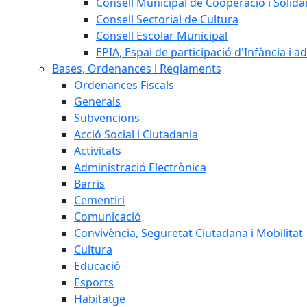
Consell Municipal de Cooperació i Solidar
Consell Sectorial de Cultura
Consell Escolar Municipal
EPIA, Espai de participació d'Infància i a
Bases, Ordenances i Reglaments
Ordenances Fiscals
Generals
Subvencions
Acció Social i Ciutadania
Activitats
Administració Electrònica
Barris
Cementiri
Comunicació
Convivència, Seguretat Ciutadana i Mobilitat
Cultura
Educació
Esports
Habitatge