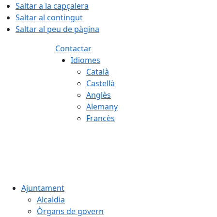
Saltar a la capçalera
Saltar al contingut
Saltar al peu de pàgina
Contactar
Idiomes
Català
Castellà
Anglès
Alemany
Francès
07.08.2026 | 08:54
Ajuntament
Alcaldia
Òrgans de govern