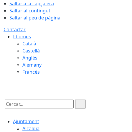
Saltar a la capçalera
Saltar al contingut
Saltar al peu de pàgina
Contactar
Idiomes
Català
Castellà
Anglès
Alemany
Francès
06.08.2026 | 05:54
Cercar:
Ajuntament
Alcaldia