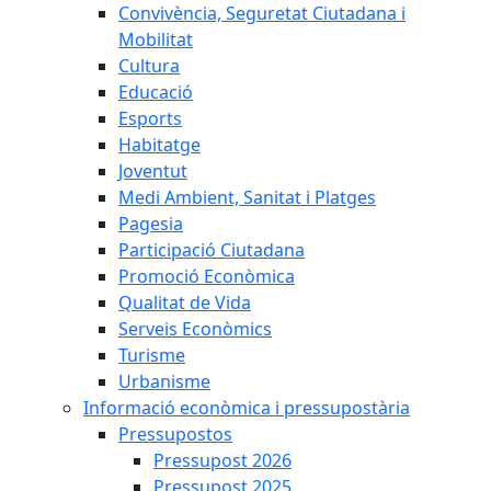
Convivència, Seguretat Ciutadana i
Mobilitat
Cultura
Educació
Esports
Habitatge
Joventut
Medi Ambient, Sanitat i Platges
Pagesia
Participació Ciutadana
Promoció Econòmica
Qualitat de Vida
Serveis Econòmics
Turisme
Urbanisme
Informació econòmica i pressupostària
Pressupostos
Pressupost 2026
Pressupost 2025