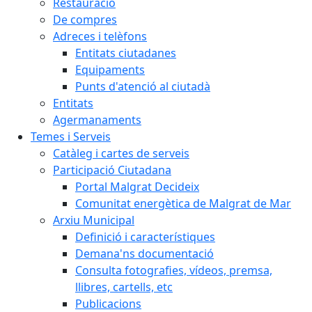
Restauració
De compres
Adreces i telèfons
Entitats ciutadanes
Equipaments
Punts d'atenció al ciutadà
Entitats
Agermanaments
Temes i Serveis
Catàleg i cartes de serveis
Participació Ciutadana
Portal Malgrat Decideix
Comunitat energètica de Malgrat de Mar
Arxiu Municipal
Definició i característiques
Demana'ns documentació
Consulta fotografies, vídeos, premsa,
llibres, cartells, etc
Publicacions