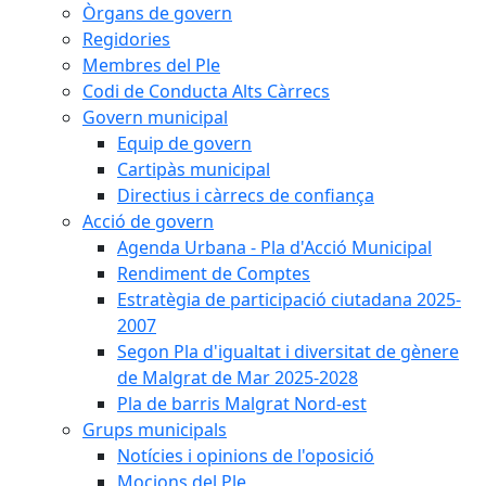
Òrgans de govern
Regidories
Membres del Ple
Codi de Conducta Alts Càrrecs
Govern municipal
Equip de govern
Cartipàs municipal
Directius i càrrecs de confiança
Acció de govern
Agenda Urbana - Pla d'Acció Municipal
Rendiment de Comptes
Estratègia de participació ciutadana 2025-
2007
Segon Pla d'igualtat i diversitat de gènere
de Malgrat de Mar 2025-2028
Pla de barris Malgrat Nord-est
Grups municipals
Notícies i opinions de l'oposició
Mocions del Ple