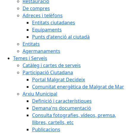
Restauració
De compres
Adreces i telèfons
Entitats ciutadanes
Equipaments
Punts d'atenció al ciutadà
Entitats
Agermanaments
Temes i Serveis
Catàleg i cartes de serveis
Participació Ciutadana
Portal Malgrat Decideix
Comunitat energètica de Malgrat de Mar
Arxiu Municipal
Definició i característiques
Demana'ns documentació
Consulta fotografies, vídeos, premsa,
llibres, cartells, etc
Publicacions