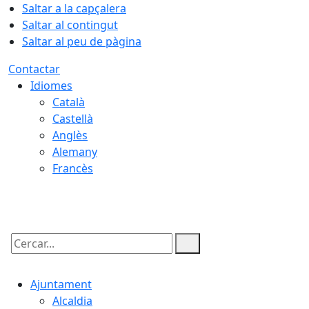
Saltar a la capçalera
Saltar al contingut
Saltar al peu de pàgina
Contactar
Idiomes
Català
Castellà
Anglès
Alemany
Francès
07.08.2026 | 06:48
Cercar:
Ajuntament
Alcaldia