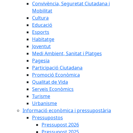
Convivència, Seguretat Ciutadana i
Mobilitat
Cultura
Educació
Esports
Habitatge
Joventut
Medi Ambient, Sanitat i Platges
Pagesia
Participació Ciutadana
Promoció Econòmica
Qualitat de Vida
Serveis Econòmics
Turisme
Urbanisme
Informació econòmica i pressupostària
Pressupostos
Pressupost 2026
Pressupost 2025