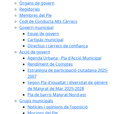
Òrgans de govern
Regidories
Membres del Ple
Codi de Conducta Alts Càrrecs
Govern municipal
Equip de govern
Cartipàs municipal
Directius i càrrecs de confiança
Acció de govern
Agenda Urbana - Pla d'Acció Municipal
Rendiment de Comptes
Estratègia de participació ciutadana 2025-
2007
Segon Pla d'igualtat i diversitat de gènere
de Malgrat de Mar 2025-2028
Pla de barris Malgrat Nord-est
Grups municipals
Notícies i opinions de l'oposició
Mocions del Ple