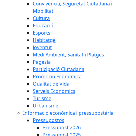
Convivència, Seguretat Ciutadana i
Mobilitat
Cultura
Educació
Esports
Habitatge
Joventut
Medi Ambient, Sanitat i Platges
Pagesia
Participació Ciutadana
Promoció Econòmica
Qualitat de Vida
Serveis Econòmics
Turisme
Urbanisme
Informació econòmica i pressupostària
Pressupostos
Pressupost 2026
Pressupost 2025