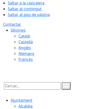
Saltar a la capçalera
Saltar al contingut
Saltar al peu de pàgina
Contactar
Idiomes
Català
Castellà
Anglès
Alemany
Francès
06.08.2026 | 17:28
Cercar:
Ajuntament
Alcaldia