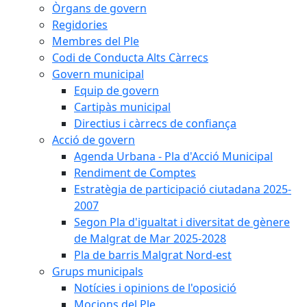
Òrgans de govern
Regidories
Membres del Ple
Codi de Conducta Alts Càrrecs
Govern municipal
Equip de govern
Cartipàs municipal
Directius i càrrecs de confiança
Acció de govern
Agenda Urbana - Pla d'Acció Municipal
Rendiment de Comptes
Estratègia de participació ciutadana 2025-
2007
Segon Pla d'igualtat i diversitat de gènere
de Malgrat de Mar 2025-2028
Pla de barris Malgrat Nord-est
Grups municipals
Notícies i opinions de l'oposició
Mocions del Ple