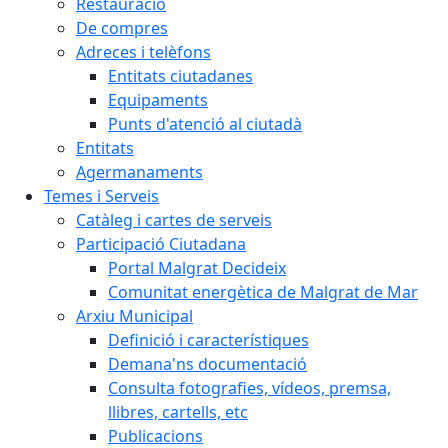
Restauració
De compres
Adreces i telèfons
Entitats ciutadanes
Equipaments
Punts d'atenció al ciutadà
Entitats
Agermanaments
Temes i Serveis
Catàleg i cartes de serveis
Participació Ciutadana
Portal Malgrat Decideix
Comunitat energètica de Malgrat de Mar
Arxiu Municipal
Definició i característiques
Demana'ns documentació
Consulta fotografies, vídeos, premsa,
llibres, cartells, etc
Publicacions