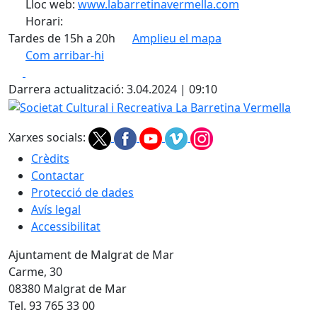
Lloc web:
www.labarretinavermella.com
Horari:
Tardes de 15h a 20h
Amplieu el mapa
Com arribar-hi
Leaflet
| ©
OpenStreetMap
contributors
Facebook
X
+
Darrera actualització: 3.04.2024 | 09:10
−
Societat Cultural i Recreativa La Barretina Vermella
Xarxes socials:
Crèdits
Contactar
Protecció de dades
Avís legal
Accessibilitat
Ajuntament de Malgrat de Mar
Carme, 30
08380 Malgrat de Mar
Tel. 93 765 33 00