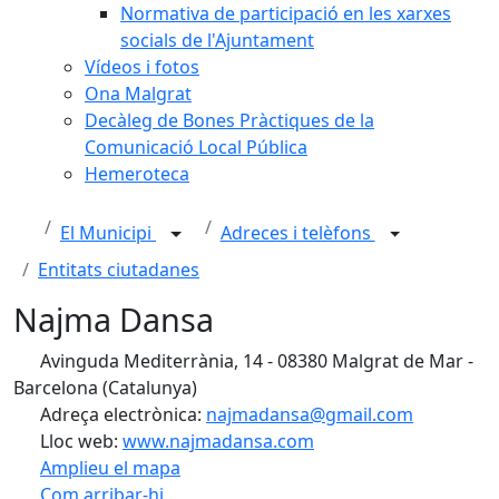
Normativa de participació en les xarxes
socials de l'Ajuntament
Vídeos i fotos
Ona Malgrat
Decàleg de Bones Pràctiques de la
Comunicació Local Pública
Hemeroteca
El Municipi
Adreces i telèfons
Entitats ciutadanes
Najma Dansa
Avinguda Mediterrània, 14 - 08380 Malgrat de Mar -
Barcelona (Catalunya)
Adreça electrònica:
najmadansa@gmail.com
Lloc web:
www.najmadansa.com
Amplieu el mapa
Com arribar-hi