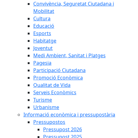
Convivència, Seguretat Ciutadana i
Mobilitat
Cultura
Educació
Esports
Habitatge
Joventut
Medi Ambient, Sanitat i Platges
Pagesia
Participació Ciutadana
Promoció Econòmica
Qualitat de Vida
Serveis Econòmics
Turisme
Urbanisme
Informació econòmica i pressupostària
Pressupostos
Pressupost 2026
Pressupost 2025