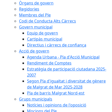
Òrgans de govern
Regidories
Membres del Ple
Codi de Conducta Alts Càrrecs
Govern municipal
Equip de govern
Cartipàs municipal
Directius i càrrecs de confiança
Acció de govern
Agenda Urbana - Pla d'Acció Municipal
Rendiment de Comptes
Estratègia de participació ciutadana 2025-
2007
Segon Pla d'igualtat i diversitat de gènere
de Malgrat de Mar 2025-2028
Pla de barris Malgrat Nord-est
Grups municipals
Notícies i opinions de l'oposició
Mocions del Ple