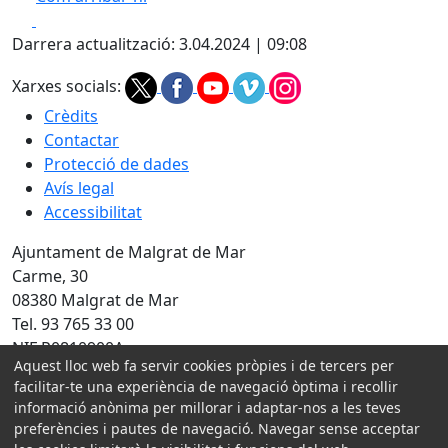
Leaflet
| ©
OpenStreetMap
contributors
Facebook
X
+
Darrera actualització: 3.04.2024 | 09:08
−
Xarxes socials:
Crèdits
Contactar
Protecció de dades
Avís legal
Accessibilitat
Ajuntament de Malgrat de Mar
Carme, 30
08380 Malgrat de Mar
Tel. 93 765 33 00
NIF P0810900A
Aquest lloc web fa servir cookies pròpies i de tercers per
facilitar-te una experiència de navegació òptima i recollir
Amb la col·laboració de:
informació anònima per millorar i adaptar-nos a les teves
preferències i pautes de navegació. Navegar sense acceptar