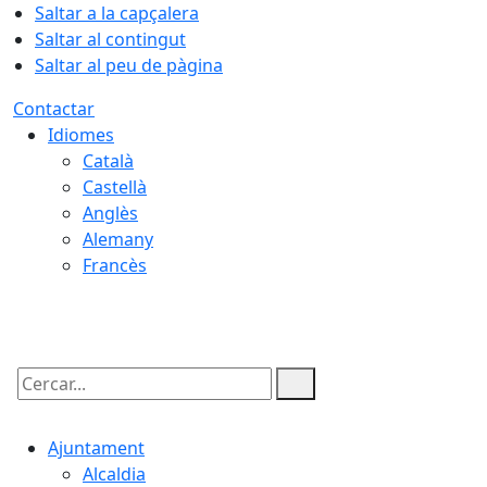
Saltar a la capçalera
Saltar al contingut
Saltar al peu de pàgina
Contactar
Idiomes
Català
Castellà
Anglès
Alemany
Francès
07.08.2026 | 09:46
Cercar:
Ajuntament
Alcaldia