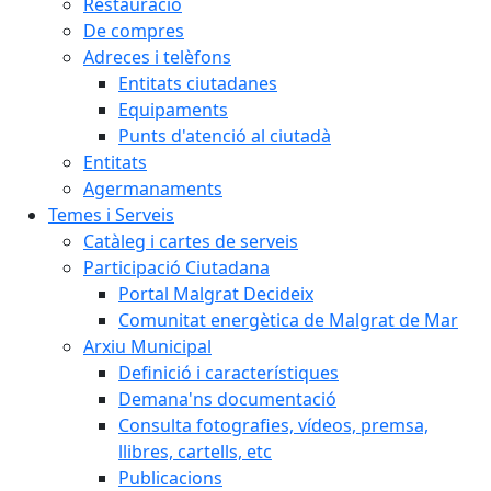
Restauració
De compres
Adreces i telèfons
Entitats ciutadanes
Equipaments
Punts d'atenció al ciutadà
Entitats
Agermanaments
Temes i Serveis
Catàleg i cartes de serveis
Participació Ciutadana
Portal Malgrat Decideix
Comunitat energètica de Malgrat de Mar
Arxiu Municipal
Definició i característiques
Demana'ns documentació
Consulta fotografies, vídeos, premsa,
llibres, cartells, etc
Publicacions