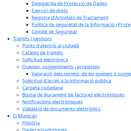
Delegat/da de Protecció de Dades
Exercici de drets
Registre d'Activitats de Tractament
Política de seguretat de la Informació i Prot
Comitè de Seguretat
Tràmits i gestions
Punts d'atenció al ciutadà
Catàleg de tràmits
Sol·licitud electrònica
Queixes, suggeriments i propostes
Valoració dels serveis, de les queixes o sug
Sol·licitud d'accés a la informació pública
Carpeta ciutadana
Bústia de lliurament de factures electròniques
Notificacions electròniques
Validació de documents electrònics
El Municipi
Història
Dades estadístiques