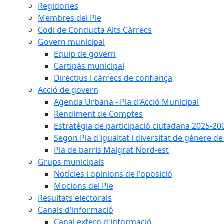
Regidories
Membres del Ple
Codi de Conducta Alts Càrrecs
Govern municipal
Equip de govern
Cartipàs municipal
Directius i càrrecs de confiança
Acció de govern
Agenda Urbana - Pla d'Acció Municipal
Rendiment de Comptes
Estratègia de participació ciutadana 2025-20
Segon Pla d'igualtat i diversitat de gènere 
Pla de barris Malgrat Nord-est
Grups municipals
Notícies i opinions de l'oposició
Mocions del Ple
Resultats electorals
Canals d'informació
Canal extern d'informació