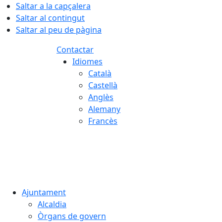
Saltar a la capçalera
Saltar al contingut
Saltar al peu de pàgina
Contactar
Idiomes
Català
Castellà
Anglès
Alemany
Francès
07.08.2026 | 21:03
Ajuntament
Alcaldia
Òrgans de govern