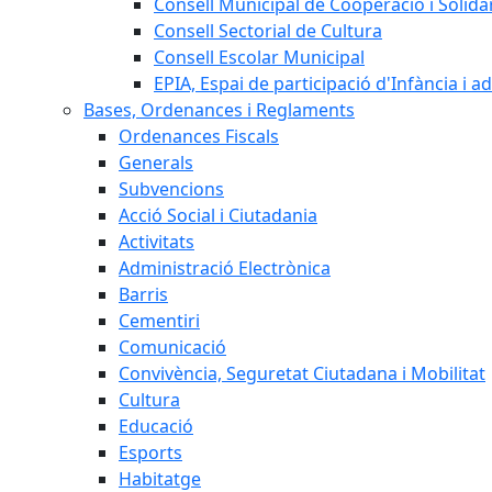
Consell Municipal de Cooperació i Solidar
Consell Sectorial de Cultura
Consell Escolar Municipal
EPIA, Espai de participació d'Infància i a
Bases, Ordenances i Reglaments
Ordenances Fiscals
Generals
Subvencions
Acció Social i Ciutadania
Activitats
Administració Electrònica
Barris
Cementiri
Comunicació
Convivència, Seguretat Ciutadana i Mobilitat
Cultura
Educació
Esports
Habitatge