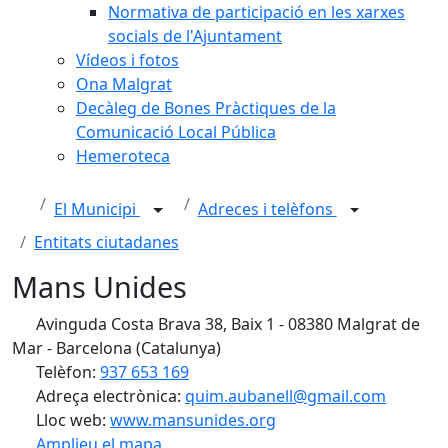
Normativa de participació en les xarxes
socials de l'Ajuntament
Vídeos i fotos
Ona Malgrat
Decàleg de Bones Pràctiques de la
Comunicació Local Pública
Hemeroteca
El Municipi
Adreces i telèfons
Entitats ciutadanes
Mans Unides
Avinguda Costa Brava 38, Baix 1 - 08380 Malgrat de
Mar - Barcelona (Catalunya)
Telèfon:
937 653 169
Adreça electrònica:
quim.aubanell@gmail.com
Lloc web:
www.mansunides.org
Amplieu el mapa