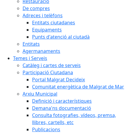
Restauració
De compres
Adreces i telèfons
Entitats ciutadanes
Equipaments
Punts d'atenció al ciutadà
Entitats
Agermanaments
Temes i Serveis
Catàleg i cartes de serveis
Participació Ciutadana
Portal Malgrat Decideix
Comunitat energètica de Malgrat de Mar
Arxiu Municipal
Definició i característiques
Demana'ns documentació
Consulta fotografies, vídeos, premsa,
llibres, cartells, etc
Publicacions