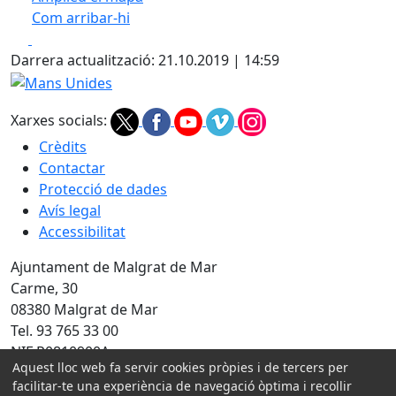
Com arribar-hi
Leaflet
| ©
OpenStreetMap
contributors
Facebook
X
+
Darrera actualització: 21.10.2019 | 14:59
−
Mans Unides
Xarxes socials:
Crèdits
Contactar
Protecció de dades
Avís legal
Accessibilitat
Ajuntament de Malgrat de Mar
Carme, 30
08380 Malgrat de Mar
Tel. 93 765 33 00
NIF P0810900A
Aquest lloc web fa servir cookies pròpies i de tercers per
Amb la col·laboració de:
facilitar-te una experiència de navegació òptima i recollir