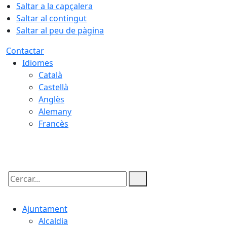
Saltar a la capçalera
Saltar al contingut
Saltar al peu de pàgina
Contactar
Idiomes
Català
Castellà
Anglès
Alemany
Francès
06.08.2026 | 06:58
Cercar:
Ajuntament
Alcaldia