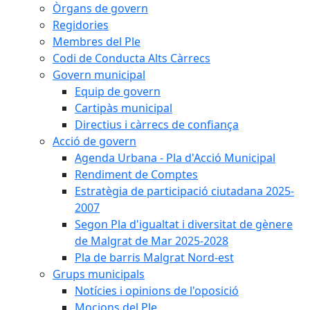
Òrgans de govern
Regidories
Membres del Ple
Codi de Conducta Alts Càrrecs
Govern municipal
Equip de govern
Cartipàs municipal
Directius i càrrecs de confiança
Acció de govern
Agenda Urbana - Pla d'Acció Municipal
Rendiment de Comptes
Estratègia de participació ciutadana 2025-
2007
Segon Pla d'igualtat i diversitat de gènere
de Malgrat de Mar 2025-2028
Pla de barris Malgrat Nord-est
Grups municipals
Notícies i opinions de l'oposició
Mocions del Ple