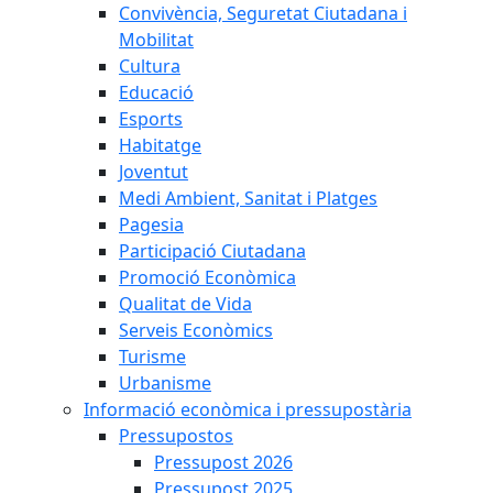
Convivència, Seguretat Ciutadana i
Mobilitat
Cultura
Educació
Esports
Habitatge
Joventut
Medi Ambient, Sanitat i Platges
Pagesia
Participació Ciutadana
Promoció Econòmica
Qualitat de Vida
Serveis Econòmics
Turisme
Urbanisme
Informació econòmica i pressupostària
Pressupostos
Pressupost 2026
Pressupost 2025