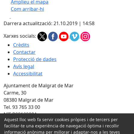
Amplieu el mapa
Com arribar-hi
Leaflet
| ©
OpenStreetMap
contributors
Facebook
X
+
Darrera actualització: 21.10.2019 | 14:58
−
Xarxes socials:
Crèdits
Contactar
Protecció de dades
Avís legal
Accessibilitat
Ajuntament de Malgrat de Mar
Carme, 30
08380 Malgrat de Mar
Tel. 93 765 33 00
NIF P0810900A
Aquest lloc web fa servir cookies pròpies i de tercers per
facilitar-te una experiència de navegació òptima i recollir
Amb la col·laboració de:
informació anònima per millorar i adaptar-nos a les teves