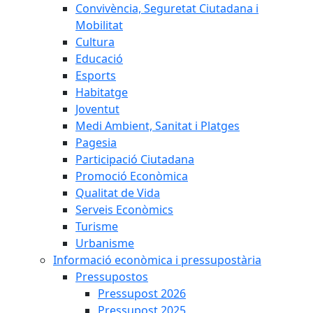
Convivència, Seguretat Ciutadana i
Mobilitat
Cultura
Educació
Esports
Habitatge
Joventut
Medi Ambient, Sanitat i Platges
Pagesia
Participació Ciutadana
Promoció Econòmica
Qualitat de Vida
Serveis Econòmics
Turisme
Urbanisme
Informació econòmica i pressupostària
Pressupostos
Pressupost 2026
Pressupost 2025