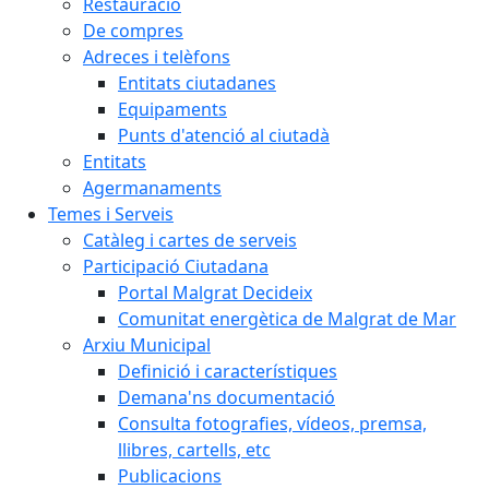
Restauració
De compres
Adreces i telèfons
Entitats ciutadanes
Equipaments
Punts d'atenció al ciutadà
Entitats
Agermanaments
Temes i Serveis
Catàleg i cartes de serveis
Participació Ciutadana
Portal Malgrat Decideix
Comunitat energètica de Malgrat de Mar
Arxiu Municipal
Definició i característiques
Demana'ns documentació
Consulta fotografies, vídeos, premsa,
llibres, cartells, etc
Publicacions