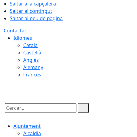
Saltar a la capçalera
Saltar al contingut
Saltar al peu de pàgina
Contactar
Idiomes
Català
Castellà
Anglès
Alemany
Francès
08.08.2026 | 12:31
Cercar:
Ajuntament
Alcaldia