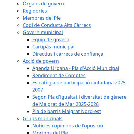
Òrgans de govern
Regidories
Membres del Ple
Codi de Conducta Alts Càrrecs
Govern municipal
Equip de govern
Cartipàs municipal
Directius i càrrecs de confiança
Acció de govern
Agenda Urbana - Pla d'Acció Municipal
Rendiment de Comptes
Estratègia de participació ciutadana 2025-
2007
Segon Pla d'igualtat i diversitat de gènere
de Malgrat de Mar 2025-2028
Pla de barris Malgrat Nord-est
Grups municipals
Notícies i opinions de l'oposició
Mocions del Ple