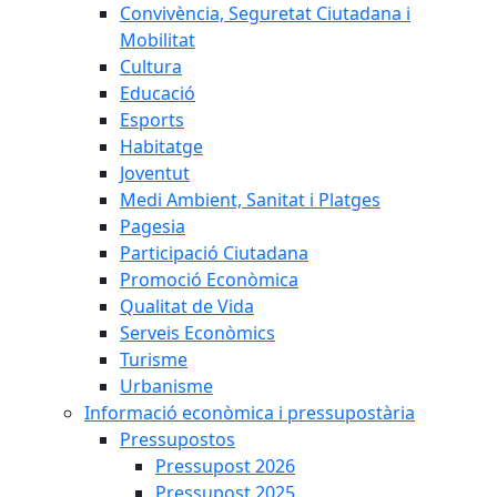
Convivència, Seguretat Ciutadana i
Mobilitat
Cultura
Educació
Esports
Habitatge
Joventut
Medi Ambient, Sanitat i Platges
Pagesia
Participació Ciutadana
Promoció Econòmica
Qualitat de Vida
Serveis Econòmics
Turisme
Urbanisme
Informació econòmica i pressupostària
Pressupostos
Pressupost 2026
Pressupost 2025