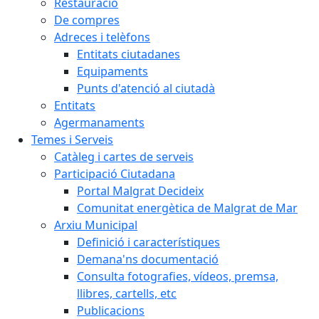
Restauració
De compres
Adreces i telèfons
Entitats ciutadanes
Equipaments
Punts d'atenció al ciutadà
Entitats
Agermanaments
Temes i Serveis
Catàleg i cartes de serveis
Participació Ciutadana
Portal Malgrat Decideix
Comunitat energètica de Malgrat de Mar
Arxiu Municipal
Definició i característiques
Demana'ns documentació
Consulta fotografies, vídeos, premsa,
llibres, cartells, etc
Publicacions