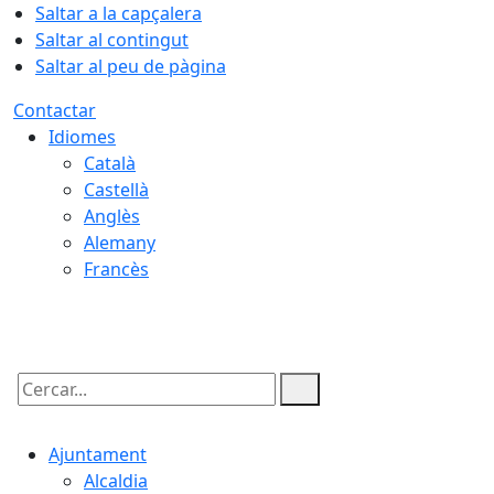
Saltar a la capçalera
Saltar al contingut
Saltar al peu de pàgina
Contactar
Idiomes
Català
Castellà
Anglès
Alemany
Francès
08.08.2026 | 06:40
Cercar:
Ajuntament
Alcaldia