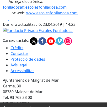
Adreça electrònica:
fonlladosa@escolesfonlladosa.com
Lloc web:
www.escolesfonlladosa.com
Facebook
X
Darrera actualització: 23.04.2019 | 14:23
Fundació Privada Escoles Fonlladosa
Xarxes socials:
Crèdits
Contactar
Protecció de dades
Avís legal
Accessibilitat
Ajuntament de Malgrat de Mar
Carme, 30
08380 Malgrat de Mar
Tel. 93 765 33 00
NIF P0810900A