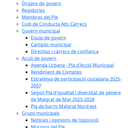
Òrgans de govern
Regidories
Membres del Ple
Codi de Conducta Alts Càrrecs
Govern municipal
Equip de govern
Cartipàs municipal
Directius i càrrecs de confiança
Acció de govern
Agenda Urbana - Pla d'Acció Municipal
Rendiment de Comptes
Estratègia de participació ciutadana 2025-
2007
Segon Pla d'igualtat i diversitat de gènere
de Malgrat de Mar 2025-2028
Pla de barris Malgrat Nord-est
Grups municipals
Notícies i opinions de l'oposició
Mocions del Ple