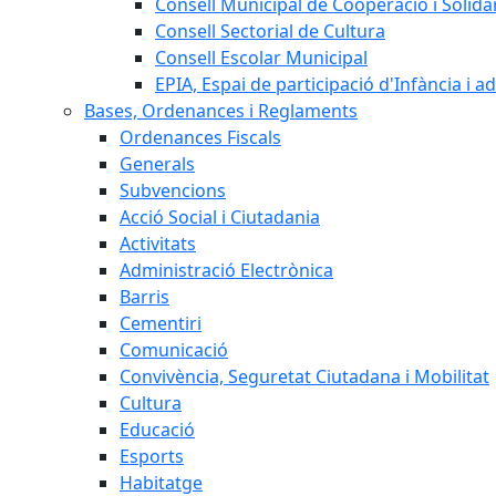
Consell Municipal de Cooperació i Solidar
Consell Sectorial de Cultura
Consell Escolar Municipal
EPIA, Espai de participació d'Infància i a
Bases, Ordenances i Reglaments
Ordenances Fiscals
Generals
Subvencions
Acció Social i Ciutadania
Activitats
Administració Electrònica
Barris
Cementiri
Comunicació
Convivència, Seguretat Ciutadana i Mobilitat
Cultura
Educació
Esports
Habitatge