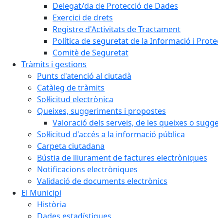
Delegat/da de Protecció de Dades
Exercici de drets
Registre d'Activitats de Tractament
Política de seguretat de la Informació i Prot
Comitè de Seguretat
Tràmits i gestions
Punts d'atenció al ciutadà
Catàleg de tràmits
Sol·licitud electrònica
Queixes, suggeriments i propostes
Valoració dels serveis, de les queixes o sug
Sol·licitud d'accés a la informació pública
Carpeta ciutadana
Bústia de lliurament de factures electròniques
Notificacions electròniques
Validació de documents electrònics
El Municipi
Història
Dades estadístiques