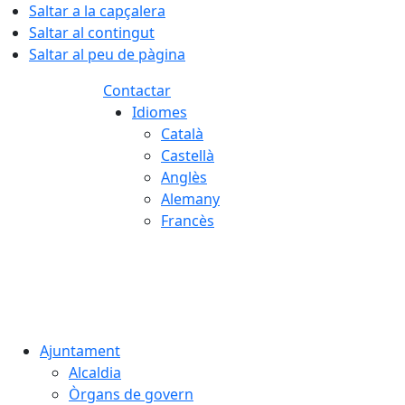
Saltar a la capçalera
Saltar al contingut
Saltar al peu de pàgina
Contactar
Idiomes
Català
Castellà
Anglès
Alemany
Francès
06.08.2026 | 02:30
Ajuntament
Alcaldia
Òrgans de govern