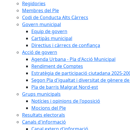
Regidories
Membres del Ple
Codi de Conducta Alts Càrrecs
Govern municipal
Equip de govern
Cartipàs municipal
Directius i càrrecs de confiança
Acció de govern
Agenda Urbana - Pla d'Acció Municipal
Rendiment de Comptes
Estratègia de participació ciutadana 2025-20
Segon Pla d'igualtat i diversitat de gènere 
Pla de barris Malgrat Nord-est
Grups municipals
Notícies i opinions de l'oposició
Mocions del Ple
Resultats electorals
Canals d'informació
Canal extern d'informació