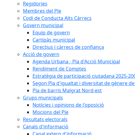
Regidories
Membres del Ple
Codi de Conducta Alts Càrrecs
Govern municipal
Equip de govern
Cartipàs municipal
Directius i càrrecs de confiança
Acció de govern
Agenda Urbana - Pla d'Acció Municipal
Rendiment de Comptes
Estratègia de participació ciutadana 2025-20
Segon Pla d'igualtat i diversitat de gènere 
Pla de barris Malgrat Nord-est
Grups municipals
Notícies i opinions de l'oposició
Mocions del Ple
Resultats electorals
Canals d'informació
Canal extern d'informació