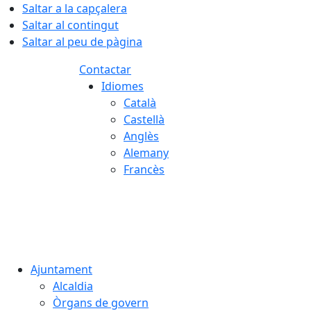
Saltar a la capçalera
Saltar al contingut
Saltar al peu de pàgina
Contactar
Idiomes
Català
Castellà
Anglès
Alemany
Francès
06.08.2026 | 10:41
Ajuntament
Alcaldia
Òrgans de govern