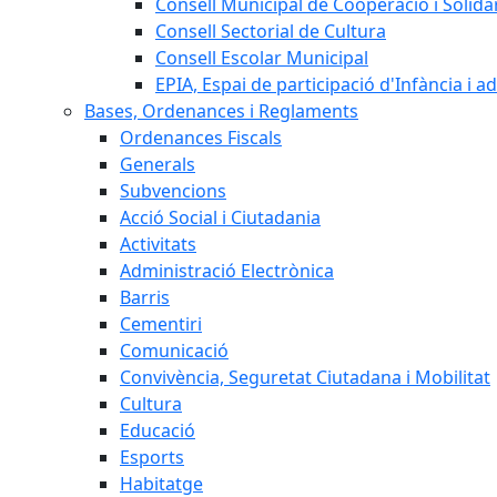
Consell Municipal de Cooperació i Solidar
Consell Sectorial de Cultura
Consell Escolar Municipal
EPIA, Espai de participació d'Infància i a
Bases, Ordenances i Reglaments
Ordenances Fiscals
Generals
Subvencions
Acció Social i Ciutadania
Activitats
Administració Electrònica
Barris
Cementiri
Comunicació
Convivència, Seguretat Ciutadana i Mobilitat
Cultura
Educació
Esports
Habitatge