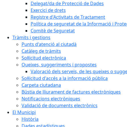
Delegat/da de Protecció de Dades
Exercici de drets
Registre d'Activitats de Tractament
Política de seguretat de la Informació i Prot
Comitè de Seguretat
Tràmits i gestions
Punts d'atenció al ciutadà
Catàleg de tràmits
Sol·licitud electrònica
Queixes, suggeriments i propostes
Valoració dels serveis, de les queixes o sug
Sol·licitud d'accés a la informació pública
Carpeta ciutadana
Bústia de lliurament de factures electròniques
Notificacions electròniques
Validació de documents electrònics
El Municipi
Història
Dades estadístiques