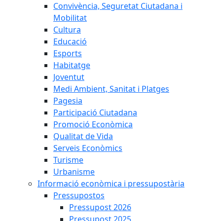
Convivència, Seguretat Ciutadana i
Mobilitat
Cultura
Educació
Esports
Habitatge
Joventut
Medi Ambient, Sanitat i Platges
Pagesia
Participació Ciutadana
Promoció Econòmica
Qualitat de Vida
Serveis Econòmics
Turisme
Urbanisme
Informació econòmica i pressupostària
Pressupostos
Pressupost 2026
Pressupost 2025