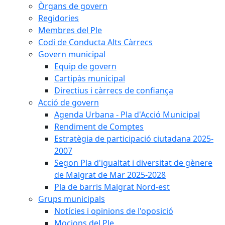
Òrgans de govern
Regidories
Membres del Ple
Codi de Conducta Alts Càrrecs
Govern municipal
Equip de govern
Cartipàs municipal
Directius i càrrecs de confiança
Acció de govern
Agenda Urbana - Pla d'Acció Municipal
Rendiment de Comptes
Estratègia de participació ciutadana 2025-
2007
Segon Pla d'igualtat i diversitat de gènere
de Malgrat de Mar 2025-2028
Pla de barris Malgrat Nord-est
Grups municipals
Notícies i opinions de l'oposició
Mocions del Ple