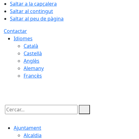
Saltar a la capçalera
Saltar al contingut
Saltar al peu de pàgina
Contactar
Idiomes
Català
Castellà
Anglès
Alemany
Francès
08.08.2026 | 19:56
Cercar:
Ajuntament
Alcaldia