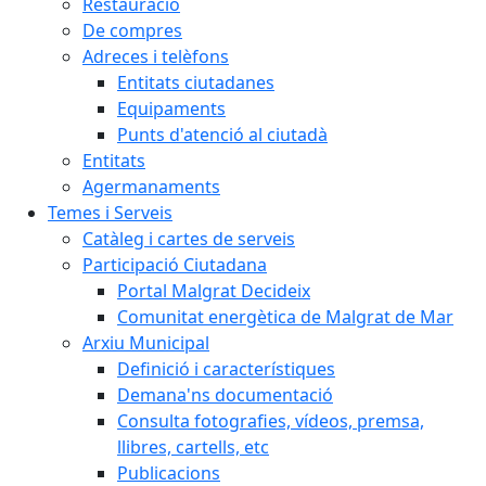
Restauració
De compres
Adreces i telèfons
Entitats ciutadanes
Equipaments
Punts d'atenció al ciutadà
Entitats
Agermanaments
Temes i Serveis
Catàleg i cartes de serveis
Participació Ciutadana
Portal Malgrat Decideix
Comunitat energètica de Malgrat de Mar
Arxiu Municipal
Definició i característiques
Demana'ns documentació
Consulta fotografies, vídeos, premsa,
llibres, cartells, etc
Publicacions