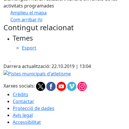
activitats programades
Amplieu el mapa
Com arribar-hi
Leaflet
| ©
OpenStreetMap
contributors
Contingut relacionat
+
Temes
−
Esport
Facebook
X
Darrera actualització: 22.10.2019 | 13:04
Pistes municipals d'atletisme
Xarxes socials:
Crèdits
Contactar
Protecció de dades
Avís legal
Accessibilitat