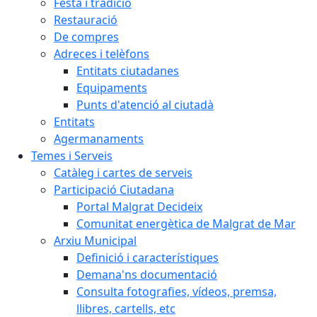
Festa i tradició
Restauració
De compres
Adreces i telèfons
Entitats ciutadanes
Equipaments
Punts d'atenció al ciutadà
Entitats
Agermanaments
Temes i Serveis
Catàleg i cartes de serveis
Participació Ciutadana
Portal Malgrat Decideix
Comunitat energètica de Malgrat de Mar
Arxiu Municipal
Definició i característiques
Demana'ns documentació
Consulta fotografies, vídeos, premsa,
llibres, cartells, etc