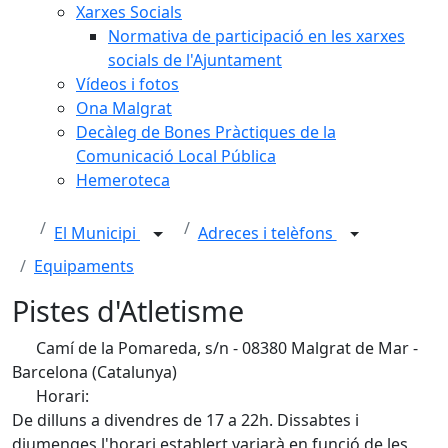
Xarxes Socials
Normativa de participació en les xarxes
socials de l'Ajuntament
Vídeos i fotos
Ona Malgrat
Decàleg de Bones Pràctiques de la
Comunicació Local Pública
Hemeroteca
El Municipi
Adreces i telèfons
Equipaments
Pistes d'Atletisme
Camí de la Pomareda, s/n - 08380 Malgrat de Mar -
Barcelona (Catalunya)
Horari:
De dilluns a divendres de 17 a 22h. Dissabtes i
diumenges l'horari establert variarà en funció de les