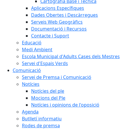
Cartografia Base i Tècnica
Aplicacions Específiques
Dades Obertes i Descàrregues
Serveis Web Geogràfics
Documentació i Recursos
Contacte i Suport
Educació
Medi Ambient
Escola Municipal d'Adults Cases dels Mestres
Servei d'Espais Verds
Comunicació
Servei de Premsa i Comunicació
Notícies
Notícies del ple
Mocions del Ple
Notícies i opinions de l'oposició
Agenda
Butlletí informatiu
Rodes de premsa