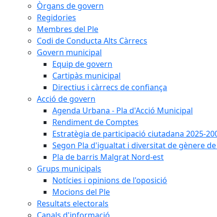
Òrgans de govern
Regidories
Membres del Ple
Codi de Conducta Alts Càrrecs
Govern municipal
Equip de govern
Cartipàs municipal
Directius i càrrecs de confiança
Acció de govern
Agenda Urbana - Pla d'Acció Municipal
Rendiment de Comptes
Estratègia de participació ciutadana 2025-20
Segon Pla d'igualtat i diversitat de gènere 
Pla de barris Malgrat Nord-est
Grups municipals
Notícies i opinions de l'oposició
Mocions del Ple
Resultats electorals
Canals d'informació