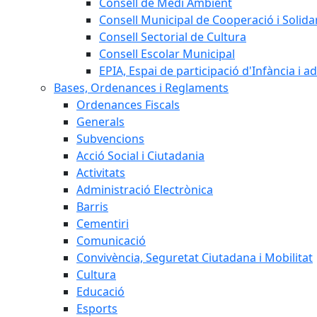
Consell de Medi Ambient
Consell Municipal de Cooperació i Solidar
Consell Sectorial de Cultura
Consell Escolar Municipal
EPIA, Espai de participació d'Infància i a
Bases, Ordenances i Reglaments
Ordenances Fiscals
Generals
Subvencions
Acció Social i Ciutadania
Activitats
Administració Electrònica
Barris
Cementiri
Comunicació
Convivència, Seguretat Ciutadana i Mobilitat
Cultura
Educació
Esports