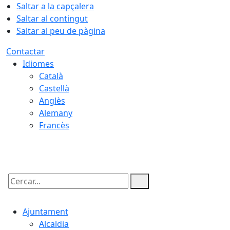
Saltar a la capçalera
Saltar al contingut
Saltar al peu de pàgina
Contactar
Idiomes
Català
Castellà
Anglès
Alemany
Francès
07.08.2026 | 11:26
Cercar:
Ajuntament
Alcaldia