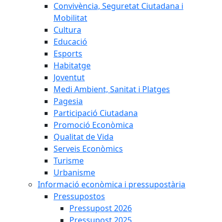
Convivència, Seguretat Ciutadana i
Mobilitat
Cultura
Educació
Esports
Habitatge
Joventut
Medi Ambient, Sanitat i Platges
Pagesia
Participació Ciutadana
Promoció Econòmica
Qualitat de Vida
Serveis Econòmics
Turisme
Urbanisme
Informació econòmica i pressupostària
Pressupostos
Pressupost 2026
Pressupost 2025