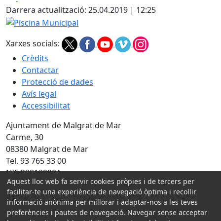
+
Darrera actualització: 25.04.2019 | 12:25
−
Piscina Municipal
Xarxes socials:
Crèdits
Contactar
Protecció de dades
Avís legal
Accessibilitat
Ajuntament de Malgrat de Mar
Carme, 30
08380 Malgrat de Mar
Tel. 93 765 33 00
NIF P0810900A
Aquest lloc web fa servir cookies pròpies i de tercers per
Amb la col·laboració de:
facilitar-te una experiència de navegació òptima i recollir
informació anònima per millorar i adaptar-nos a les teves
preferències i pautes de navegació. Navegar sense acceptar