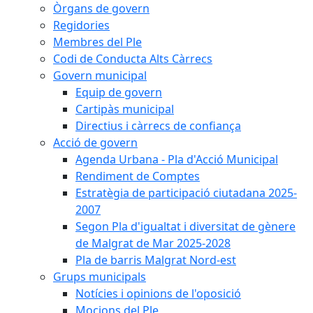
Òrgans de govern
Regidories
Membres del Ple
Codi de Conducta Alts Càrrecs
Govern municipal
Equip de govern
Cartipàs municipal
Directius i càrrecs de confiança
Acció de govern
Agenda Urbana - Pla d'Acció Municipal
Rendiment de Comptes
Estratègia de participació ciutadana 2025-
2007
Segon Pla d'igualtat i diversitat de gènere
de Malgrat de Mar 2025-2028
Pla de barris Malgrat Nord-est
Grups municipals
Notícies i opinions de l'oposició
Mocions del Ple