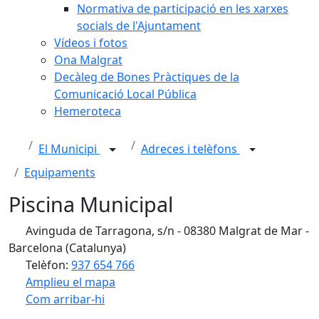
Normativa de participació en les xarxes
socials de l'Ajuntament
Vídeos i fotos
Ona Malgrat
Decàleg de Bones Pràctiques de la
Comunicació Local Pública
Hemeroteca
El Municipi
Adreces i telèfons
Equipaments
Piscina Municipal
Avinguda de Tarragona, s/n - 08380 Malgrat de Mar -
Barcelona (Catalunya)
Telèfon:
937 654 766
Amplieu el mapa
Com arribar-hi
Leaflet
| ©
OpenStreetMap
contributors
Facebook
X