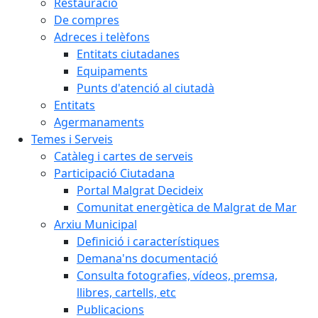
Restauració
De compres
Adreces i telèfons
Entitats ciutadanes
Equipaments
Punts d'atenció al ciutadà
Entitats
Agermanaments
Temes i Serveis
Catàleg i cartes de serveis
Participació Ciutadana
Portal Malgrat Decideix
Comunitat energètica de Malgrat de Mar
Arxiu Municipal
Definició i característiques
Demana'ns documentació
Consulta fotografies, vídeos, premsa,
llibres, cartells, etc
Publicacions